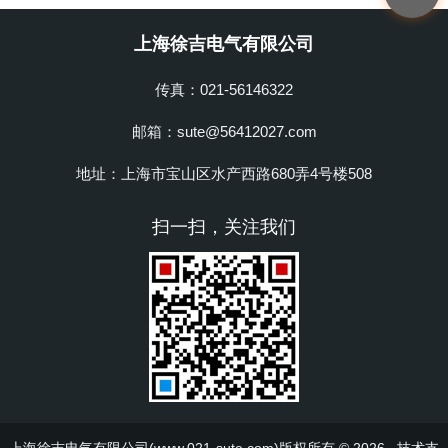
上海徐吉电气有限公司
传真：021-56146322
邮箱：sute@56412027.com
地址：上海市宝山区水产西路680弄4号楼508
扫一扫，关注我们
上海徐吉电气有限公司(www.021-sute.com)版权所有 © 2026 技术支