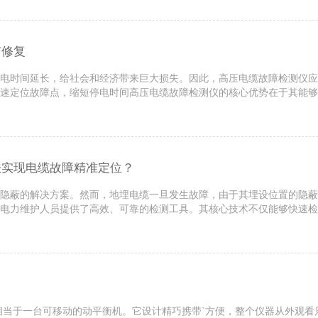
与修复
电时间延长，给社会和经济带来巨大损失。因此，高压电缆故障检测仪应
速定位故障点，缩短停电时间高压电缆故障检测仪的核心优势在于其能够
短停电时间，减少经济损失。传统的故障检测方法，如人工巡检和简单的电
法实现电缆故障精准定位？
隐蔽的解决方案。然而，地埋电缆一旦发生故障，由于其埋设位置的隐蔽
电力维护人员提供了高效、可靠的检测工具。其核心技术不仅能够快速检
核心技术之一，其原理类似于雷达测距。测试仪向电缆发送一个高能量的脉
，相当于一台可移动的动平衡机。它设计精巧携带`方便，整个仪器从外观