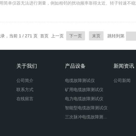
振动用简单仪器无法进行测量，例如相邻的扰动频率靠得太近、转子转速不
运转到测量转速2.打开-视图-选择谐波分析3.根据倍频分析振动原因工件参
记录，当前 1 / 271 页 首页 上一页
下一页
末页
跳转到第
关于我们
产品设备
新闻资讯
公司简介
电缆故障测试仪
公司新闻
联系方式
矿用电缆故障测试仪
在线留言
电力电缆故障测试仪
智能型电缆故障测试仪
三次脉冲电缆故障测试仪
二次脉冲电缆故障测试仪
八次脉冲电缆故障测试仪