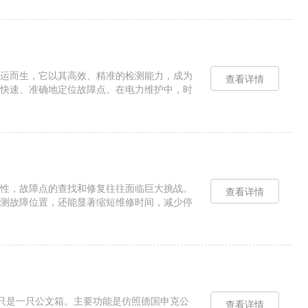
运而生，它以其高效、精准的检测能力，成为
查看详情
快速、准确地定位故障点。在电力维护中，时
气测试，往往需要耗费大量时间和人...
性，故障点的查找和修复往往面临巨大挑战。
查看详情
测故障位置，还能显著缩短维修时间，减少停
冲信号，当脉冲信号遇到电缆中的故...
看只是一只公文箱。主要功能是仿照德国申克公
查看详情