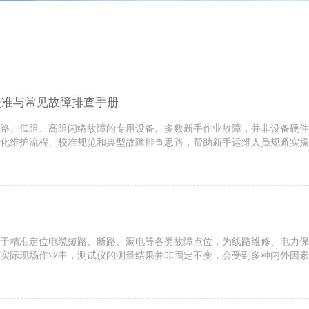
校准与常见故障排查手册
路、低阻、高阻闪络故障的专用设备。多数新手作业故障，并非设备硬件
化维护流程、校准规范和典型故障排查思路，帮助新手运维人员规避实操
合高压作业设备，日常养护以防尘、防潮、防外力损伤为核心，分为作业前
于精准定位电缆短路、断路、漏电等各类故障点位，为线路维修、电力保
实际现场作业中，测试仪的测量结果并非固定不变，会受到多种内外因素
故障检测精准度的关键。本文将从环境条件、电缆自身工况、设备运行状态