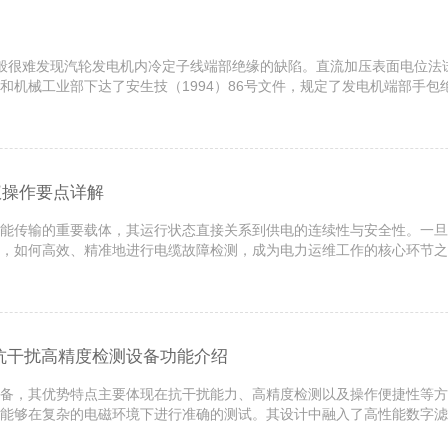
验一般很难发现汽轮发电机内冷定子线端部绝缘的缺陷。直流加压表面电位
和机械工业部下达了安生技（1994）86号文件，规定了发电机端部手
测试仪的基础上，根据客户实际使用、现场测试等情况以及客户提出的要求
仪操作要点详解
能传输的重要载体，其运行状态直接关系到供电的连续性与安全性。一旦
，如何高效、精准地进行电缆故障检测，成为电力运维工作的核心环节之
修作业，成为提升抢修效率的关键装备。本文将围绕该设备的操作要点进行
抗干扰高精度检测设备功能介绍
备，其优势特点主要体现在抗干扰能力、高精度检测以及操作便捷性等方
能够在复杂的电磁环境下进行准确的测试。其设计中融入了高性能数字滤
、电缆沟、配电箱等复杂环境下的测试稳定性，避免了因环境干扰导致的误