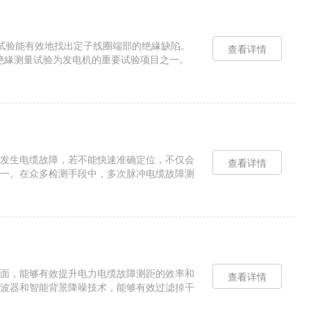
法试验能有效地找出定子线圈端部的绝緣缺陷。
查看详情
包绝緣测量试验为发电机的重要试验项目之一。
，在我开发人员投入大量时...
发生电缆故障，若不能快速准确定位，不仅会
查看详情
一。在众多检测手段中，多次脉冲电缆故障测
详细解析，帮助一线人员掌握其使用...
面，能够有效提升电力电缆故障测距的效率和
查看详情
波器和智能背景降噪技术，能够有效过滤掉干
判。高精度检测该设备采用三次脉...