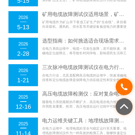
5-15
障的关键工具，能快速定位开路、短路、绝缘破损等各类
故障，减少...
矿用电缆故障测试仪适用场景，矿山井下巷道工矿电力电缆故障定位排查应用
2026
矿用电缆作为矿山井下巷道工矿生产的“生命线”，承担着
5-13
向采煤机、通风机、排水泵等关键设备输送电力的重要使
命，其运行状态直接关系到井下生产安全与作业效率。由
于井下环...
选型指南：如何挑选适合现场需求的多次脉冲电缆故障测试仪？
2026
在电力系统运维中，电缆一旦发生故障，若不能快速、准
2-28
确地定位故障点，将导致长时间停电，影响居民生活和工
业生产。传统故障检测方法如电桥法或冲击闪络法，往往
操作复杂、...
三次脉冲电缆故障测试仪在电力行业的应用 配网高压电缆故障快速排查与精确定位解决方案
2026
在电力行业，尤其是配网高压电缆的运维中，快速准确地
1-21
排查和定位电缆故障是保障电力供应稳定性和安全性的重
要环节。三次脉冲电缆故障测试仪作为一种检测设备，为
电力系统中...
高压电缆故障检测仪：应对复杂电缆故障的高效检测技术
2025
随着电力系统规模的不断扩大，高压电缆在电力传输中的
12-16
作用愈发重要。然而，高压电缆在运行过程中可能会因环
境因素、老化、施工不当等原因出现故障，如短路、断
路、绝缘损坏...
电力运维关键工具：地埋线故障测试仪在电缆故障排查中的高效应用场景分析
2025
在电力运维中，地埋电缆的安全与稳定运行至关重要。地
11-14
埋线故障测试仪作为一种高效的检测工具，能够快速定位