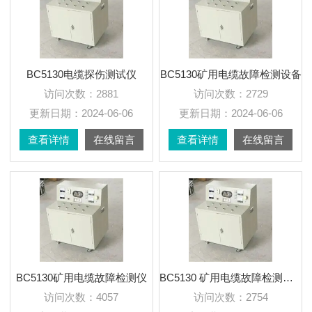
BC5130电缆探伤测试仪
BC5130矿用电缆故障检测设备
访问次数：
2881
访问次数：
2729
更新日期：
2024-06-06
更新日期：
2024-06-06
查看详情
在线留言
查看详情
在线留言
BC5130矿用电缆故障检测仪
BC5130 矿用电缆故障检测设备
访问次数：
4057
访问次数：
2754