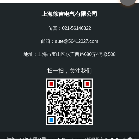
上海徐吉电气有限公司
传真：021-56146322
邮箱：sute@56412027.com
地址：上海市宝山区水产西路680弄4号楼508
扫一扫，关注我们