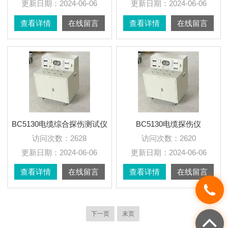
更新日期：
2024-06-06
更新日期：
2024-06-06
查看详情
在线留言
查看详情
在线留言
BC5130电缆综合探伤测试仪
BC5130电缆探伤仪
访问次数：
2628
访问次数：
2620
更新日期：
2024-06-06
更新日期：
2024-06-06
查看详情
在线留言
查看详情
在线留言
下一页
末页