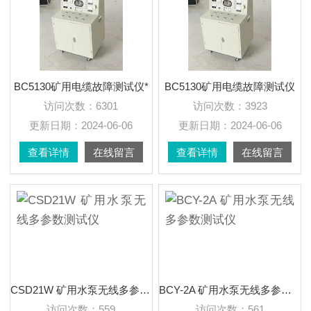
BC5130矿用电缆故障测试仪*
BC5130矿用电缆故障测试仪
访问次数：
6301
访问次数：
3923
更新日期：
2024-06-06
更新日期：
2024-06-06
查看详情
在线留言
查看详情
在线留言
CSD21W 矿用水泵无线多参数测试仪
BCY-2A 矿用水泵无线多参数测试仪
访问次数：
559
访问次数：
561