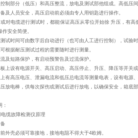
由控制部分（低压）和高压整流，放电及测试部他组成。高低压
设备及人员安全，高压启动前必须由专人用钥匙进行操作。
伤或对电缆进行测试时，都能保证高压从零位开始徐 升压，有
操作安全简便。
压测试时间可由数字后自动进行（也可由人工进行控制），试验
流可根据耐压测试过程的需要随时进行测量。
过流及短路保护，有启动预警告及过流保护。
面板上设有电源开关、高压启动、高压停止、升压、降压等开关
板上有高压电压、泄漏电流和低压总电流等测量电表，设有电源
高压放电棒，供每次探伤或测试后进行放电，以确保安全，箱底
明：
矿用电缆故障检测仪原理
准备
用前外壳必须可靠接地，接地电阻不得大于4欧姆。