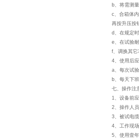
b、将需测
c、合箱体
再按升压按
d、在规定
e、在试验
f、调换其
4、使用后
a、每次试
b、每天下
七、操作注
1、设备前
2、操作人
3、被试电
4、工作现
5、使用壹年