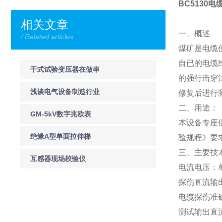
BC5130
相关文章
一、概述
/ Related articles
煤矿是电缆
自已的电缆
干式试验变压器在做串
的强行击穿
激试验时注意事项
浅谈电气设备制造行业
修复后进行
二、用途：
GM-5kV数字兆欧表
本设备专座
绝缘A型单面拉伸梯
验规程》要
三、主要技
互感器现场校验仪
电流电压：单
探伤直流输出
电缆探伤准确
测试输出直流