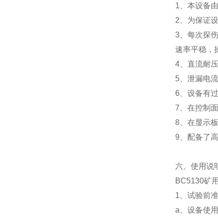
1、本设备
2、为保证
3、每次探
速率平稳，
4、直流耐
5、泄漏电
6、设备有
7、在控制
8、在显示
9、配备了
六、使用说
BC5130
1、试验前
a、设备使