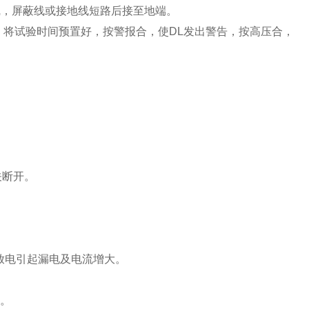
芯线，屏蔽线或接地线短路后接至地端。
，将试验时间预置好，按警报合，使DL发出警告，按高压合，
。
关断开。
放电引起漏电及电流增大。
n。