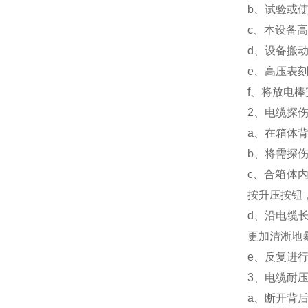
b、试验或
c、本设备
d、设备搬
e、高压表刻
f、将放电
2、电缆探
a、在箱体
b、将需探
c、合箱体
按升压按钮
d、沿电缆
更加清淅地
e、反复进
3、电缆耐
a、断开背后