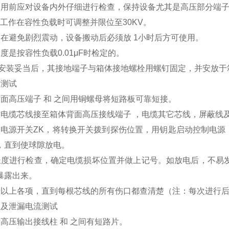
使用前应对设备内外仔细进行检查，保持设备尤其是高压部分端
高工作在容性负载时可调整并限位至30KV。
动在避免剧烈震动，设备搬动后必须放 1小时后方可使用。
度是按容性负载0.01μF时检定的。
棒安装妥当后，其接地端子与箱体接地螺栓用螺钉固定，并安放于
伤测试
背面高压端子 和 之间用铜螺母将短路板可靠短接。
伤电缆芯线接至箱体背面高压接线端子 ，电缆其它芯线，屏蔽线及
内电源开关ZK，将转换开关拨到探伤位置，用钥匙启动控制电源，
，直到使球隙放电。
长度进行检查，确定电缆损坏位置并做上记号。如放电后，不易
暴露出来。
行以上各项，直到每根芯线的所有伤口都查清楚（注：每次进行
压及泄漏电流测试
高压输出接线柱 和 之间有短路片。