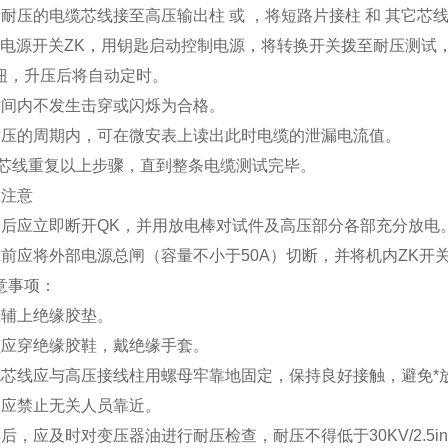
量耐压的电缆芯线接至高压输出柱 或 ，将短路片接柱 和 其它
内电源开关ZK，用钥匙启动控制电源，将转换开关拨至耐压测试
钮，升压后将自动定时。
时间内不发生击穿或闪烁为合格。
耐压的周期内，可在微安表上读出此时电缆的泄漏电流值。
它芯线重复以上步骤，直到整条电缆测试完毕。
应注意
验后应立即断开QK，并用放电棒对试件及高压部分各部充分放电
班前应将外部电源总闸（容量不小于50A）切断，并将机内ZK开
意事项：
应辅上绝缘胶垫。
员应穿绝缘胶鞋，戴绝缘手套。
缆芯线应与高压接线柱用螺母牢靠地固定，保持良好接触，避免*
场应禁止无关人员靠近。
后，应及时对变压器油进行耐压检查，耐压不得低于30KV/2.5i