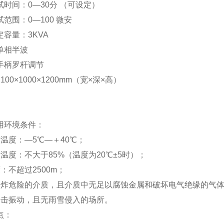
时间：0—30分 （可设定）
范围：0—100 微安
容量：3KVA
单相半波
手柄罗杆调节
00×1000×1200mm（宽×深×高）
用环境条件：
温度：—5℃—＋40℃；
温度：不大于85%（温度为20℃±5时）；
：不超过2500m；
爆炸危险的介质，且介质中无足以腐蚀金属和破坏电气绝缘的气
冲击振动，且无雨雪侵入的场所。
点：