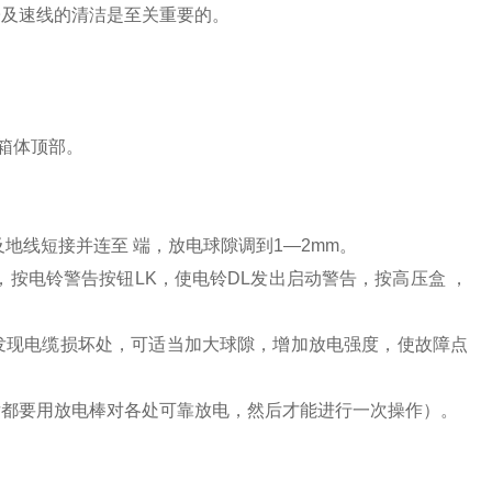
子及速线的清洁是至关重要的。
箱体顶部。
地线短接并连至 端，放电球隙调到1—2mm。
按电铃警告按钮LK，使电铃DL发出启动警告，按高压盒 ，
发现电缆损坏处，可适当加大球隙，增加放电强度，使故障点
后都要用放电棒对各处可靠放电，然后才能进行一次操作）。