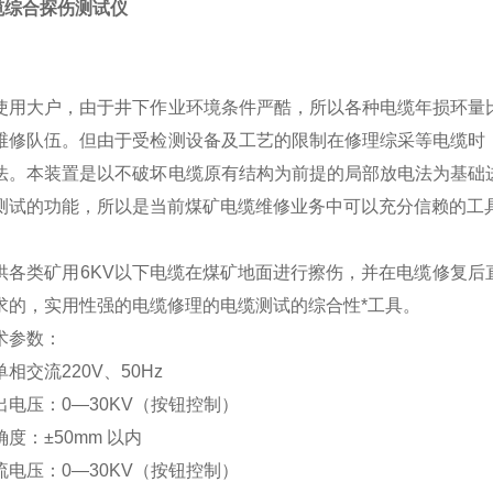
电缆综合探伤测试仪
使用大户，由于井下作业环境条件严酷，所以各种电缆年损环量
维修队伍。但由于受检测设备及工艺的限制在修理综采等电缆时
法。本装置是以不破坏电缆原有结构为前提的局部放电法为基础
测试的功能，所以是当前煤矿电缆维修业务中可以充分信赖的工
供各类矿用6KV以下电缆在煤矿地面进行擦伤，并在电缆修复
求的，实用性强的电缆修理的电缆测试的综合性*工具。
术参数：
相交流220V、50Hz
电压：0—30KV（按钮控制）
度：±50mm 以内
电压：0—30KV（按钮控制）