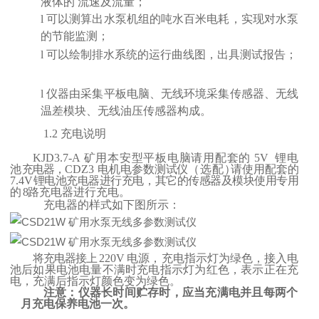
液体的
流速及流量；
l
可以测算出水泵机组的吨水百米电耗，实现对水泵
的节
能监测；
l
可以绘制排水系统的运行曲线图，出具测试报告；
l
仪器由采集平板电脑、无线环境采集传感器、无线
温差
模块、无线油压传感器构成。
1.2
充电说明
K
J
D
3.7
-
A
矿用本安型平板电脑请用配套的
5V
锂电
池
充电器，
C
D
Z
3
电机电参数测试仪
（选配
）
请使用配套的
7.4V
锂电池充电器进行充电，其它的传感器及模块使用专用
的
8
路充电器进行充电。
充电器的样式如下图所示：
将充电器接上
220V
电源，充电指示灯为绿色，接入电
池后如果电池电量不满时充电指示灯为红色，表示正在充
电，充满后指示灯颜色变为绿色。
注意：仪器长时间贮存时，应当充满电并且每两个
月充电保养电池一次。