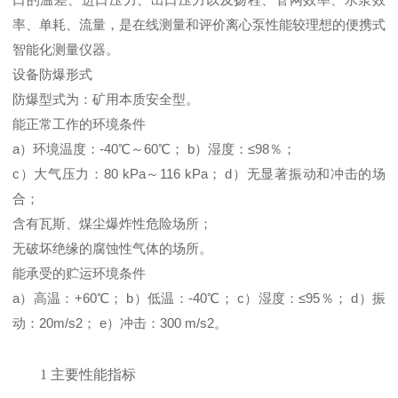
率、单耗、流量，是在线测量和评价离心泵性能较理想的便携式
智能化测量仪器。
设备防爆形式
防爆型式为：矿用本质安全型。
能正常工作的环境条件
a）环境温度：-40℃～60℃； b）湿度：≤98％；
c）大气压力：80 kPa～116 kPa； d）无显著振动和冲击的场
合；
含有瓦斯、煤尘爆炸性危险场所；
无破坏绝缘的腐蚀性气体的场所。
能承受的贮运环境条件
a）高温：+60℃； b）低温：-40℃； c）湿度：≤95％； d）振
动：20m/s2； e）冲击：300 m/s2。
1
主要性能指标