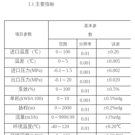
1.1
主要指标
基本参
项目参数
数
范
围
分辨率
误
差
进口温度
（
℃）
0
～
100
±
0.20
0.01
温差
（
℃）
0
～
5
±
0.005
0.001
进口压力
(MPa)
-0.1
～
1.5
±
0.002
0.001
出口压力
(MPa)
-0.1
～
20
±
0.020
0.001
泵效
(%)
0
～
100
±
0.5%
0.01
单耗
(kWh/t.100)
0
～
10
±
0.5%rdg
0.001
扬程
(m)
0
～
2000
±
0.2%rdg
0.01
流量
(m3/h)
0
～
9999.99
±
1%rdg
0.01
环境温度
(
℃
)
-40
～
120
±
0.20
℃
0.01