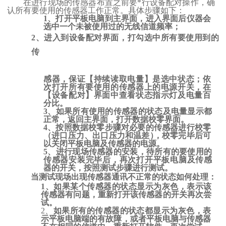
在进行现场的传感器布置之前要*行设备配对操作，确
认所有要使用的传感器工作正常。具体步骤如下：
1
、打开平板电脑到主界面，进入界面后仪器会
选中一个未被使用过的无线信道频率；
2
、进入到设备配对界面，打勾选中所有要使用到的
传
感器，保证【持续读取电量】是选中状态；依
次打开所有要使用的传感器上的电源开关，在
【设备配对】界面中查看状态指示灯及电量百
分比。
3
、如果所有使用的传感器的状态及电量显示都
正常，返回主界面，打开数据校零界面。
4
、按照数据校零步骤对必要的传感器进行校零
（进口压力、出口压力和温差
）
，
校零完毕后可
以关闭平板电脑及传感器的电源。
5
、进行现场传感器的安装，待所有的要使用的
传感器安装完毕后，再次打开平板电脑及传感
器的开关，按照测试步骤进行测试。
当测试现场出现传感器通讯不正常的状态如
何处理：
1
、如果某个传感器的状态显示为灰色，表示该
传感器有问题，重新打开该传感器的开关再次尝
试。
2
、
如果所有的传感器的状态都显示为灰色，表
示平板电脑端的有故障，或者平板电脑与传感器