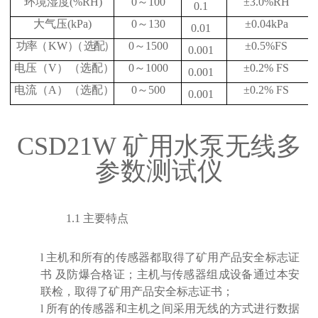
环境湿度
(%RH)
0
～
100
±
3.0%RH
0.1
大气压
(kPa)
0
～
130
±
0.04kPa
0.01
功率
（
KW
）
（
选配）
0
～
1500
±
0.5%FS
0.001
电压（
V
）
（选配
）
0
～
1000
±
0.2%
FS
0.001
电流（
A
）
（选配
）
0
～
500
±
0.2%
FS
0.001
CSD21W
矿用水泵无线多
参数测试仪
1.1
主要特点
l
主机和所有的传感器都取得了矿用产品安全标志证
书
及防爆合格证；主机与传感器组成设备通过本安
联检，取得了矿用产品安全标志证书；
l
所有的传感器和主机之间采用无线的方式进行数据