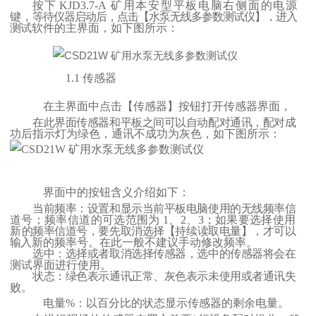
按下
KJD3.7-A
矿用本安型平板电脑右侧面的电源
键，
等待仪器启动后，点击【水泵无线多参数测试仪】，进入
测
试软件的主界面，如下图所示：
1.1
传感器
在主界面中点击【传感器】按钮打开传感器界面，
在此界面传感器和平板之间可以自动配对通讯，配对成
功后指示灯为绿色，通讯不成功为灰色，如下图所示：
界面中的按钮含义介绍如下：
当前频率：设置和显示当前平板电脑使用的无线频率信
道号；频率信道的可选范围为
1
、
2
、
3
；如果要选择使用
新
的频率信道号，要先取消选择【持续读取电量】，才可以
输
入新的频率号。在此一般不建议手动修改频率。
选中：选择或者取消选择传感器，选中的传感器将会在
测试界面进行使用。
状态：绿色表示通讯正常、灰色表示未使用或者通讯失
败。
电量
%
：以百分比的状态显示传感器的剩余电量。