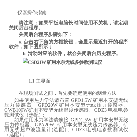
1
仪器操作指南
请注意：如果平板电脑长时间使用不关机，请定期
关闭后台程序。
关闭后台程序步骤如下
：
点击右下角的方框按钮
，会显示最近打开的程序
a.
软件，如下图所示；
滑动对应的软件，就会关闭后台历史程序
。
b.
1.1
主界面
在现场测试之间，首先要确定使用的测量方法：
如果使用热力学法请布置
GPD1.5W
矿用本安型无线
压
力传感器、
GPD20W
矿用本安型无线压力传感器、
GWB100W
矿用本安型无线温度传感器、
CDZ3
电机电参
数测试仪
（
选配
）
；
如果使用水力学法请连接
GPD1.5W
矿用本安型无线
压力传感器、
GPA20W
矿用本安型无线压力传感器、矿
用无线
超声波流量计
(选配
）
、
CDZ3
电机电参数测试仪
（选配
）
；