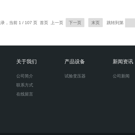
记录，当前 1 / 107 页 首页 上一页
下一页
末页
跳转到第
关于我们
产品设备
新闻资讯
公司简介
试验变压器
公司新闻
联系方式
在线留言