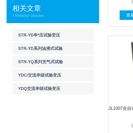
相关文章
查
/ Related articles
STR-YD串*压试验变压
器
STR-YD系列油浸式试验
变压器
STR-YQ系列充气式试验
变压器
YDC/交流串级试验变压
器
YDQ交流串级试验变压
器