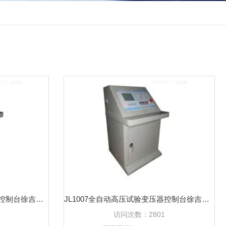
JL1007全自动高压试验变压器控制台徐吉生产
JL1007全自动高压试验变压器控制台徐吉制造
访问次数：
2801