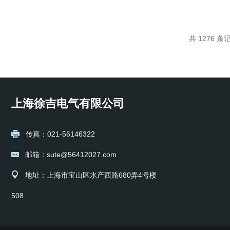
共 1276 条
上海徐吉电气有限公司
传真：021-56146322
邮箱：sute@56412027.com
地址：上海市宝山区水产西路680弄4号楼
508