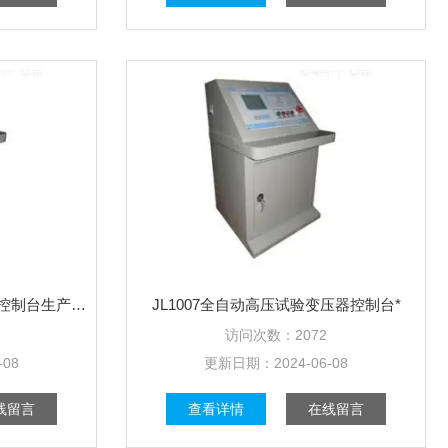
JL1007全自动高压试验变压器控制台生产厂家
JL1007全自动高压试验变压器控制台*
访问次数：
2072
-08
更新日期：
2024-06-08
线留言
查看详情
在线留言