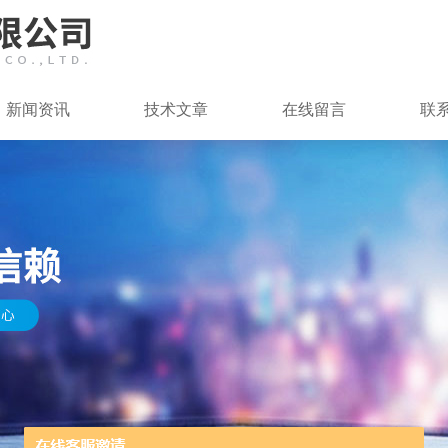
新闻资讯
技术文章
在线留言
联