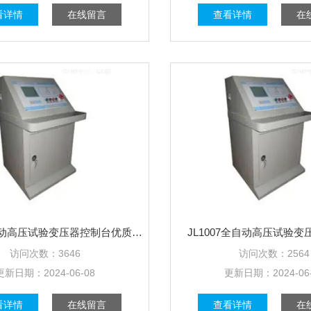
看详情
在线留言
查看详情
在
JL1007全自动高压试验变压器控制台优质供应
JL1007全自动高压试验变
访问次数：
3646
访问次数：
2564
更新日期：
2024-06-08
更新日期：
2024-06
看详情
在线留言
查看详情
在