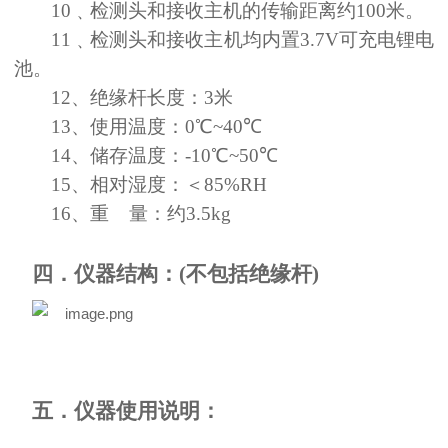
10
﹑
检测头和接收主机的传输距离约
100米。
11
﹑
检测头和接收主机均内置
3.7V可充电锂电
池。
12、绝缘杆长度：3米
13、使用温度：0℃
~
40℃
14、储存温度：-10℃
~
50℃
15、相对湿度：＜85%RH
16、重 量：约3.5kg
四．仪器结构：
(不包括绝缘杆)
五．仪器使用说明：