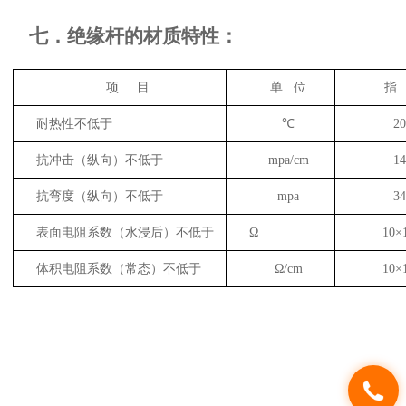
七．绝缘杆的材质特性：
项
目
单
位
指
耐热性不低于
℃
20
抗冲击（纵向）不低于
mpa
/
cm
14
抗弯度（纵向）不低于
mpa
34
表面电阻系数（水浸后）不低于
Ω
10
×
体积电阻系数（常态）不低于
Ω/cm
10
×