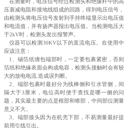
在测量时，电压信号经过检测头和绝缘杆中的高
压衰减电阻和接地线组成的回路，得到电压信号，
由检测头将电压信号发射到手持终端显示出电压值
和电流值，并有扬声器报出电压值。当检测电压大
于
2kV时，检测头发出报警声。
仪器可以检测
30KV以下的直流电压。在使用中
应该注意：
1
、锡箔纸缠包端部时，一定要包裹紧密，否则
箔纸和绝緣表面会构成电容，检测头接触时会有较
大的放电电流
.
造成误判断。
2
、端部包裹时最好分为线棒侧和引水管侧，间
隔大于
3
厘米，电位高时便于查找是哪一侧的问
题，其实最主要的点是根部和锥部，中间部位测量
意义不大。
3、端部接头因为在机壳下部，不易测量最好提
前用引线引出。