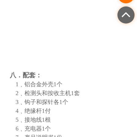
八．配套：
1
﹑
铝合金外壳
1个
2
﹑
检测头和按收主机
1套
3
﹑
钩子和探针各
1个
4
﹑
绝缘杆
1付
5
﹑
接地线
1根
6
﹑
充电器
1个