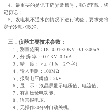
4、最重要的是记正确异常槽号，张冠李戴，切
记切记！
5、发电机不通水的情况下进行试验，要求先将
定子冷却水吹净。
三．仪器主要技术参数：
1
﹑
测量范围：
DC 0.01
~
30KV 0.1
~
300uA
2
﹑
分
辨
率：
0.01KV 0.1uA
3
﹑
精
度：＜
±（1％＋2个字）
4
﹑
输入电阻：
100MΩ
5
﹑
报警电压阈值：
2kV
6
﹑
显
示：液晶屏显示电压值、电流值。
7
﹑
有高压验电功能。
8
﹑
语言报电压。
9
﹑
无操作
30分钟自动关机。