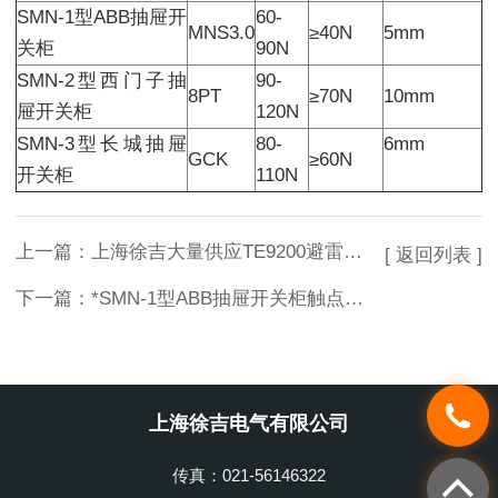
SMN-1型ABB抽屉开
60-
MNS3.0
≥40N
5mm
关柜
90N
SMN-2型西门子抽
90-
8PT
≥70N
10mm
屉开关柜
120N
SMN-3型长城抽屉
80-
6mm
GCK
≥60N
开关柜
110N
上一篇：
上海徐吉大量供应TE9200避雷器综合试验台 避雷器试验台
[ 返回列表 ]
下一篇：
*SMN-1型ABB抽屉开关柜触点压力检测仪
上海徐吉电气有限公司
传真：021-56146322