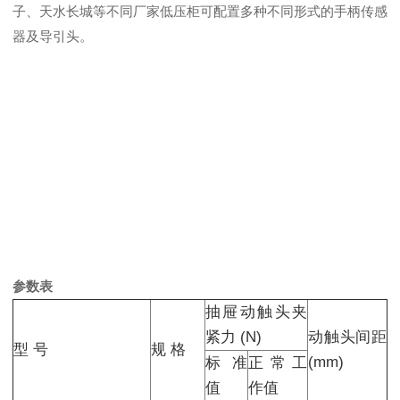
子、天水长城等不同厂家低压柜可配置多种不同形式的手柄传感
器及导引头。
参数表
抽屉动触头夹
紧力 (N)
动触头间距
型 号
规 格
(mm)
标准
正常工
值
作值