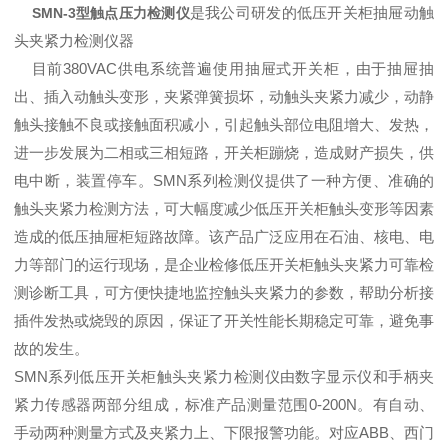
是我公司研发的低压开关柜抽屉动触
SMN-3型触点压力检测仪
头夹紧力检测仪器
目前380VAC供电系统普遍使用抽屉式开关柜，由于抽屉抽
出、插入动触头变形，夹紧弹簧损坏，动触头夹紧力减少，动静
触头接触不良或接触面积减小，引起触头部位电阻增大、发热，
进一步发展为二相或三相短路，开关柜蹦烧，造成财产损失，供
电中断，装置停车。SMN系列检测仪提供了一种方便、准确的
触头夹紧力检测方法，可大幅度减少低压开关柜触头变形等因素
造成的低压抽屉柜短路故障。该产品广泛应用在石油、核电、电
力等部门的运行现场，是企业检修低压开关柜触头夹紧力可靠检
测诊断工具，可方便快捷地监控触头夹紧力的参数，帮助分析接
插件发热或烧毁的原因，保证了开关性能长期稳定可靠，避免事
故的发生。
SMN系列低压开关柜触头夹紧力检测仪由数字显示仪和手柄夹
紧力传感器两部分组成，标准产品测量范围0-200N。有自动、
手动两种测量方式及夹紧力上、下限报警功能。对应ABB、西门