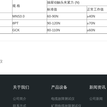
抽屉动触头夹紧力 (N)
规 格
标准值
正常工作值
MNS3.0
60-90N
≥40N
8PT
90-120N
≥70N
GCK
80-110N
≥60N
仪
关于我们
产品设备
新闻资讯
公司简介
电缆故障测试仪
公司新闻
联系方式
矿用电缆故障测试仪