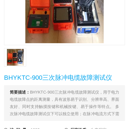
BHYKTC-900三次脉冲电缆故障测试仪
简要描述：
BHYKTC-900三次脉冲电缆故障测试仪，用于电力
电缆故障点的距离测量，具有波形易于识别、分辨率高、界面
友好、同时支持触摸按键和机械按键、易于操作等特点。 多
次脉冲电缆故障测试仪下可以独立使用；在脉冲电流方式下需
要和一体化直流高压发生器配合使用；在多次脉冲方式下还须
和电缆测试多次脉冲耦合器配合；在测距完成后须使用电力电