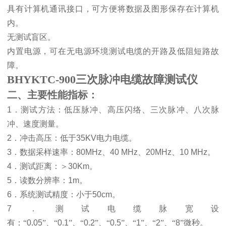
具有计算机通讯接口，可方便将数据及图形保存在计算机
内。
无测试盲区。
内置电源，可在无电源环境测试电缆的开路及低阻短路故
障。
BHYKTC-900三次脉冲电缆故障测试仪
二、主要性能指标：
1
．测试方法：低压脉冲、高压闪络、三次脉冲、八次脉
冲、速度测量。
2
．冲击高压：低于
35KV
电力电缆。
3
．数据采样速率：
80MHz
、
40 MHz
、
20MHz
、
10 MHz
。
4
．测试距离：
＞
30Km
。
5
．读数分辨率：
1m
。
6
．系统测试精度：小于
50cm
。
7
．测试电缆脉宽设
有：“
0.05
”、“
0.1
”、“
0.2
”、“
0.5
”、“
1
”、“
2
”、“
8
”微秒
。