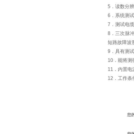
5
．读数分
6
．系统测
7
．测试电缆
8
．三次脉
短路故障波
9
．具有测
10
．能将测
11
．内置电
12
．
工作条
您
您