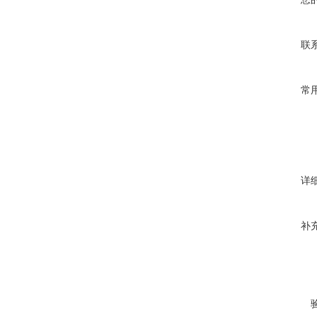
联
常
详
补