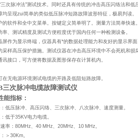
“
三次脉冲法
”
测试技术。同时还具有传统的冲击高压闪络法和低
障均呈现zui简单的类似低压脉冲短路故障波形特征，极易判读。
户的软件和全中文菜单。按键定义简单明了。测量方法简单快速
功率、测试精度及测试方便程度优于国内任何一种检测设备。
晶屏作为显示终端，仪器具有*的数据处理能力和友好的显示界面
的采样高压保护措施。测试仪器在冲击高压环境中不会死机和损
通讯接口，可方便将数据及图形保存在计算机内。
。
可在无电源环境测试电缆的开路及低阻短路故障。
009B三次脉冲电缆故障测试仪
性能指标：
法：低压脉冲、高压闪络、三次脉冲、八次脉冲、速度测量。
压：低于
35KV
电力电缆。
样速率：
80MHz
、
40 MHz
、
20MHz
、
10 MHz
。
离：
＞
30Km
。