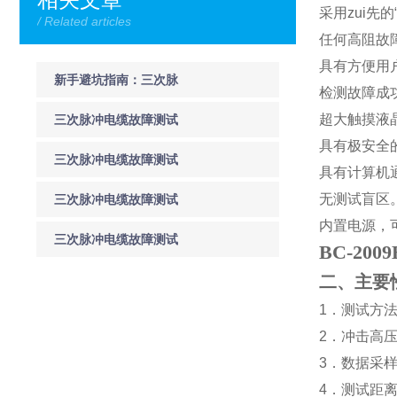
采用zui先的
/ Related articles
任何高阻故
具有方便用
新手避坑指南：三次脉
检测故障成
冲电缆故障测试仪日常
超大触摸液
三次脉冲电缆故障测试
具有极安全
维护、校准与常见故障
仪优势特点 电力电缆故
三次脉冲电缆故障测试
具有计算机
排查手册
障测距抗干扰高精度检
仪的系统组成
无测试盲区
三次脉冲电缆故障测试
内置电源，
测设备功能介绍
仪故障性质的分类
三次脉冲电缆故障测试
BC-2
仪三次脉冲法的实际应
二、主要
1
．测试方
用
2
．冲击高
3
．数据采
4
．测试距