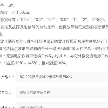
辨率：
1m
。
试精度：小于
50cm
。
脉宽设有：“
0.05
”、“
0.1
”、“
0.2
”、“
0.5
”、“
1
”、“
2
”、“
8
”微秒
。
冲发送及故障反射信号的自动显示，使得故障特征波形的表示极
形。
试波形储存功能：能将现场测试到的波形按规定顺序方便地储存
得的故障点波形与好相的全长开路波形同时显示在屏幕上进行同
源：充满电后仪器可连续工作
3
小时以上，亦可外接交流电源工
件：温度
-10
℃
～
+45
℃
，相对湿度
90%
。
产品：
的单位：
的姓名：