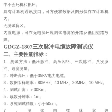
中不会死机和损坏。
具有计算机通讯接口，可方便将数据及图形保存在计算机
内。
无测试盲区。
内置电源，可在无电源环境测试电缆的开路及低阻短路故
障。
GDGZ-1807三次脉冲电缆故障测试仪
二、主要性能指标：
1
．测试方法：低压脉冲、高压闪络、三次脉冲、八次脉
冲、速度测量。
2
．冲击高压：低于
35KV
电力电缆。
3
．数据采样速率：
80MHz
、
40 MHz
、
20MHz
、
10 MHz
。
4
．测试距离：
＞
30Km
。
5
．读数分辨率：
1m
。
6
．系统测试精度：小于
50cm
。
7
．测试电缆脉宽设