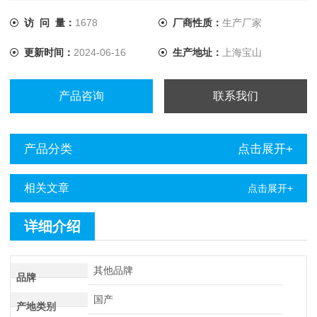
要和一体化直流高压发生器配合使用；在多次脉冲方式下还须
和电缆测试多次脉冲耦合器配合；在测距完成后须使用电力电
访 问 量：
1678
厂商性质：
生产厂家
缆故障定点仪点仪进行定点。
更新时间：
2024-06-16
生产地址：
上海宝山
产品咨询
联系我们
产品分类
点击展开+
相关文章
点击展开+
详细介绍
其他品牌
品牌
国产
产地类别