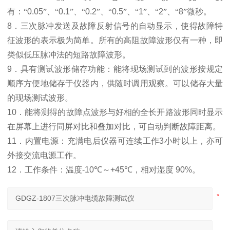
有：“
0.05
”、“
0.1
”、“
0.2
”、“
0.5
”、“
1
”、“
2
”、“
8
”微秒
。
8
．三次脉冲发送及故障反射信号的自动显示，使得故障特
征波形的表示极为简单。所有的高阻故障波形仅有一种，即
类似低压脉冲法的短路故障波形。
9
．具有测试波形储存功能：能将现场测试到的波形按规定
顺序方便地储存于仪器内，供随时调用观察。可以储存大量
的现场测试波形。
10
．能将测得的故障点波形与好相的全长开路波形同时显示
在屏幕上进行同屏对比和叠加对比，可自动判断故障距离。
11
．内置电源：充满电后仪器可连续工作
3
小时以上，亦可
外接交流电源工作。
12
．
工作条件：温度
-10
℃
～
+45
℃
，相对湿度
90%
。