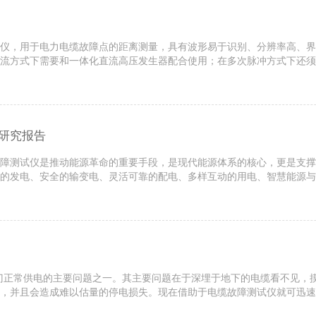
仪，用于电力电缆故障点的距离测量，具有波形易于识别、分辨率高、界
流方式下需要和一体化直流高压发生器配合使用；在多次脉冲方式下还须
能的，能提供多种创新特性的电缆故障查找系统。二次脉冲电缆故障测试仪弧
展研究报告
障测试仪是推动能源革命的重要手段，是现代能源体系的核心，更是支撑
友好的发电、安全的输变电、灵活可靠的配电、多样互动的用电、智慧能源
平台、全面覆盖的技术保障体系等。围绕九大领域，《报告》特别提出32项
门正常供电的主要问题之一。其主要问题在于深埋于地下的电缆看不见，
，并且会造成难以估量的停电损失。现在借助于电缆故障测试仪就可迅速
累经验,实作是的老师：有的电缆用好线法测试同一根芯线在不同的时间就会