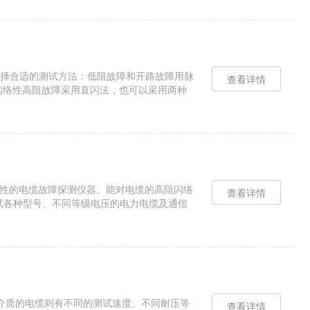
择合适的测试方法：低阻故障和开路故障用脉
查看详情
闪络性高阻故障采用直闪法，也可以采用两种
。工作地线的选择原则，是要......
套综合性的电缆故障探测仪器。能对电缆的高阻闪络
查看详情
试各种型号、不同等级电压的电力电缆及通信
而推出的......
介质的电缆则有不同的测试速度。不同耐压等
查看详情