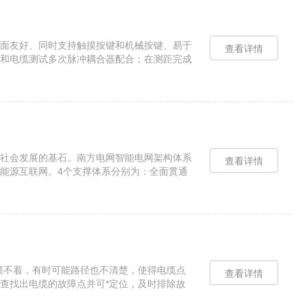
面友好、同时支持触摸按键和机械按键、易于
查看详情
和电缆测试多次脉冲耦合器配合；在测距完成
反射法(二次脉冲法)在电缆......
社会发展的基石。南方电网智能电网架构体系
查看详情
与能源互联网。4个支撑体系分别为：全面贯通
重点任务和16个系统......
摸不着，有时可能路径也不清楚，使得电缆点
查看详情
查找出电缆的故障点并可*定位，及时排除故
有很不同的结果，就需要多比较......