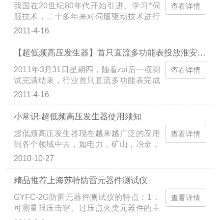
我国在20世纪80年代开始引进、学习*伺
电场91座，累计运行风力发电机组3311
查看详情
服技术，二十多年来对伺服驱动技术进行
台，总容量达259.9万kW（以完成整机吊
了一系列重要科技项目攻关，取得较好的
装作为统计依据）。已经建成并网发电的
2011-4-16
成果，如今伺服产品已经初步形成了产业
风场主要分布在新疆、内蒙、广东、浙
化。纵观伺服领域的发展，世界各厂家纷
江、辽宁等16个省区。根据电监会公布的
【超低频高压发生器】首只直流多功能表投放淮安淮电电气市场
纷移师中国，不断扩大其在中国的销售。
数据，截至2006年底,中国发电装机容量达
2011年3月31日星期四，随着zui后一项测
国内伺服控制器市场竞争日趋激烈，本土
查看详情
到62200万kW，风力......
试完满结束，行业首只直流多功能表完成
成长起来的生产厂商在国外品牌的夹缝中
了面世前所有的准备工作，在淮安淮电电
不断寻求着突破与发展。在自动化领域，
2011-4-16
气投放市场。近几年，国家大力提倡节能
伺服系统有着广泛的应用。伺服系统是用
减排，新能源产业迅速发展。太阳能、风
来*地跟随或复现某个过程的反馈控制系
小常识:超低频高压发生器使用须知
能、核能等大批项目相继投产。随着新能
统。在很多情况下，伺服系统专指被控制
超低频高压发生器现在越来越广泛的应用
源产业的发展，电力设备对直流系列表的
查看详情
量（输出量）是机械位移或位移速度、加
到各个领域中去，如电力，矿山，冶金，
需求不断增加。淮安淮电电气有限公司
速度的反......
等等。可能很多用户对超低频高压发生器
以“科技实力，服务电力”为企业宗旨，始
2010-10-27
还不是非常了解，今天就带领大家认识一
终以市场为导向，以客户需求为中心。为
下它吧。一.产品简介XUJIDPF超低频高压
适应市场需要，公司投入专项资金，组织*
精品推荐上海苏特防雷元器件测试仪
发生器是进行超低频交流耐压试验的高压
的研发人员，潜心研究，经过反复设计验
GYFC-2G防雷元器件测试仪的特点：1．
测试装置，XUJIDPF超低频高压发生器适
查看详情
证，终于取得成功。据悉，此款直流多
可测量限压击穿、过压点火类元器件的主
用于电力部门和工矿企业在现场对聚乙
功......
要参数2．可预先设定起始电压，20V～
烯、交联聚乙烯塑料电缆及其他高压电气