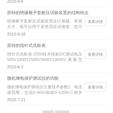
2010-9-8
1600V（FC-2G型）3．3（1/2）LCD数字
设备进行绝缘耐压试验。XUJIDPF超低频
显示，准确度高，可靠性好，直观清晰。
高压发生器相对于直流耐压试验具有较小
苏特的绝缘靴手套耐压试验装置的结构特点
4．压敏电阻测试时，可自动给出*的1mA
的破坏性且与交流工频耐压具有等效性。
绝缘靴手套耐压试验装置设计新颖、美观
恒定电流和0.75U1mA电压。5．气体放电
查看详情
二产品特点1、采用的变频技术产......
大方，既可以用于各类高压试验室，也可
管测试时，测试电压以100V/S的速率线性
方便地拆卸和组装用到现场，并且可以同
上升。6．选择连续测量，可以对批量试品
2010-8-18
时试验六只绝缘靴或手套。绝缘靴手套耐
进行不间断测试。7．具有高压短路保护、
压试验装置技术参数*电极采用H62铜材加
过流保护、自检等功能。8．FC-2G型具有
苏特的指针式兆欧表
工，表面镀涂CU/EpNi5bc工艺使表放电
固有设置190V～260V判别、......
指针式兆欧表-2550技术指标DC测试电压
小于10Pc*手柄旋转升降调节电极。*泄漏
查看详情
500V1000V2500V5000V10000V测量范
电流直读、每块数显表头过流自动保护。*
围0-0.5GΩ0.2-20GΩ自动转换0-1GΩ0.4-
高压电源、控制系统一体化布局，接线操
2010-8-3
40GΩ自动转换0-2GΩ1-100GΩ自动转换0-
作方便，保护功能*。*采用六桶式，分隔
5GΩ2-200GΩ自动转换0-10GΩ4-400GΩ
每双绝缘靴（手套）互不干扰。绝缘靴手
微机继电保护测试仪的功能
自动转换精度绝缘阻抗温度23℃±5℃湿度
套耐压试验装置是专为试验绝缘靴（手
微机继电保护测试仪主要技术参数1、电流
《=70%时20MΩ-10GΩ读数的±5%其它范
查看详情
套）安全耐压而设计制造的,能......
源范围：交流0~40A/相或0~120A/三相并
围时读读数的±10%温度23℃±5℃湿度
联直流0~40A/相或0~120A/三相并联功
《=70%时20MΩ-10GΩ读数......
2010-7-21
率：500VA/相或1500VA三相并联分辨
率：交流1.0mA，直流1.5mA精度：0.2%