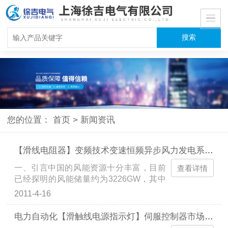
您的位置：
首页
>
新闻资讯
【滑线电阻器】变频技术变速恒频异步风力发电系统中的应用
一、引言中国的风能资源十分丰富，目前
查看详情
已经探明的风能储量约为3226GW，其中
可利用风能约为253GW，主要分布在西
2011-4-16
北、华北和东北的草原和戈壁以及东部和
东南沿海及岛屿上。根据统计，截至到
电力自动化【滑触线电源指示灯】伺服控制器市场分析
2006年底，中国大陆地区已建成并网型风