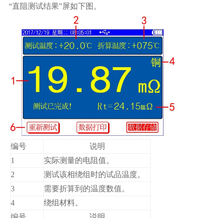
“直阻测试结果”屏如下图。
编号
说明
1
实际测量的电阻值。
2
测试该相绕组时的试品温度。
3
需要折算到的温度数值。
4
绕组材料。
编号
说明