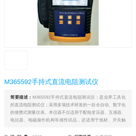
M365592手持式直流电阻测试仪
简要描述：
M365592手持式直流电阻测试仪：是业界工具化
的直流电阻测试仪；采用多项技术研发的一款全自动、数字化
的便携式测量仪表。本仪器不仅适用于配电变压器、互感器、
电抗器、电磁操作机构等感性试品，还适用于线材、开关触
点、继电器触点等阻性试品的测量。干式变压器、非晶合金变
压器，由于低压线圈采用铜箔绕制，电阻值极低，对此本仪器