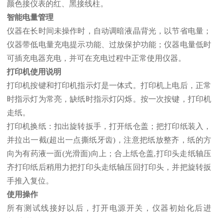
颜色接仪表的红、黑接线柱。
智能电量管理
仪器在长时间未操作时，自动调暗液晶背光，以节省电量；
仪器带低电量充电提示功能、过放保护功能；仪器电量低时
可插充电器充电，并可在充电过程中正常使用仪器。
打印机使用说明
打印机按键和打印机指示灯是一体式。打印机上电后，正常
时指示灯为常亮，缺纸时指示灯闪烁。按一次按键，打印机
走纸。
打印机换纸：扣出旋转扳手，打开纸仓盖；把打印纸装入，
并拉出一截(超出一点撕纸牙齿)，注意把纸放整齐，纸的方
向为有药液一面(光滑面)向上；合上纸仓盖,打印头走纸轴压
齐打印纸后稍用力把打印头走纸轴压回打印头，并把旋转扳
手推入复位。
使用操作
所有测试线接好以后，打开电源开关，仪器初始化后进