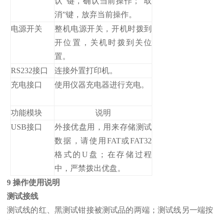
认”键，确认当前操作；“取
消”键，放弃当前操作。
电源开关
整机电源开关，开机时拨到
开位置，关机时拨到关位
置。
RS232接口
连接外置打印机。
充电接口
使用仪器充电器进行充电。
功能模块
说明
USB接口
外接优盘用，用来存储测试
数据，请使用FAT或FAT32
格式的U盘；在存储过程
中，严禁拨出优盘。
9 操作使用说明
测试接线
测试线的红、黑测试钳接被测试品的两端；测试线另一端按