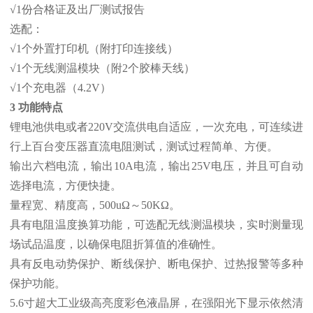
√1份合格证及出厂测试报告
选配：
√1个外置打印机（附打印连接线）
√1个无线测温模块（附2个胶棒天线）
√1个充电器（4.2V）
3 功能特点
锂电池供电或者220V交流供电自适应，一次充电，可连续进
行上百台变压器直流电阻测试，测试过程简单、方便。
输出六档电流，输出10A电流，输出25V电压，并且可自动
选择电流，方便快捷。
量程宽、精度高，500uΩ～50KΩ。
具有电阻温度换算功能，可选配无线测温模块，实时测量现
场试品温度，以确保电阻折算值的准确性。
具有反电动势保护、断线保护、断电保护、过热报警等多种
保护功能。
5.6寸超大工业级高亮度彩色液晶屏，在强阳光下显示依然清