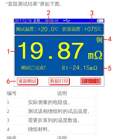
“直阻测试结果”屏如下图。
编号
说明
1
实际测量的电阻值。
2
测试该相绕组时的试品温度。
3
需要折算到的温度数值。
4
绕组材料。
编号
说明