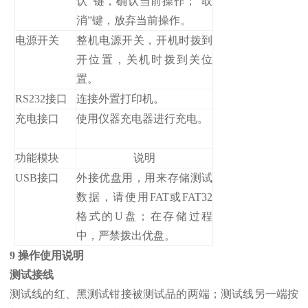
认”键，确认当前操作；“取
消”键，放弃当前操作。
电源开关
整机电源开关，开机时拨到
开位置，关机时拨到关位
置。
RS232接口
连接外置打印机。
充电接口
使用仪器充电器进行充电。
功能模块
说明
USB接口
外接优盘用，用来存储测试
数据，请使用FAT或FAT32
格式的U盘；在存储过程
中，严禁拨出优盘。
9 操作使用说明
测试接线
测试线的红、黑测试钳接被测试品的两端；测试线另一端按