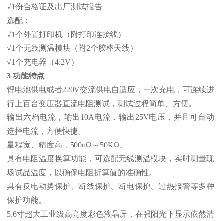
√1份合格证及出厂测试报告
选配：
√1个外置打印机（附打印连接线）
√1个无线测温模块（附2个胶棒天线）
√1个充电器（4.2V）
3 功能特点
锂电池供电或者220V交流供电自适应，一次充电，可连续进
行上百台变压器直流电阻测试，测试过程简单、方便。
输出六档电流，输出10A电流，输出25V电压，并且可自动
选择电流，方便快捷。
量程宽、精度高，500uΩ～50KΩ。
具有电阻温度换算功能，可选配无线测温模块，实时测量现
场试品温度，以确保电阻折算值的准确性。
具有反电动势保护、断线保护、断电保护、过热报警等多种
保护功能。
5.6寸超大工业级高亮度彩色液晶屏，在强阳光下显示依然清