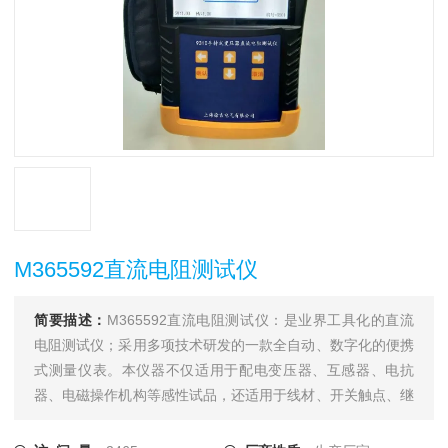
M365592直流电阻测试仪
简要描述：
M365592直流电阻测试仪：是业界工具化的直流
电阻测试仪；采用多项技术研发的一款全自动、数字化的便携
式测量仪表。本仪器不仅适用于配电变压器、互感器、电抗
器、电磁操作机构等感性试品，还适用于线材、开关触点、继
电器触点等阻性试品的测量。干式变压器、非晶合金变压器，
由于低压线圈采用铜箔绕制，电阻值极低，对此本仪器将电流