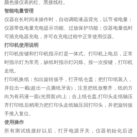
颜色接仪表的红、黑接线柱。
智能电量管理
仪器在长时间未操作时，自动调暗液晶背光，以节省电量；
仪器带低电量充电提示功能、过放保护功能；仪器电量低时
可插充电器充电，并可在充电过程中正常使用仪器。
打印机使用说明
打印机按键和打印机指示灯是一体式。打印机上电后，正常
时指示灯为常亮，缺纸时指示灯闪烁。按一次按键，打印机
走纸。
打印机换纸：扣出旋转扳手，打开纸仓盖；把打印纸装入，
并拉出一截(超出一点撕纸牙齿)，注意把纸放整齐，纸的方
向为有药液一面(光滑面)向上；合上纸仓盖,打印头走纸轴压
齐打印纸后稍用力把打印头走纸轴压回打印头，并把旋转扳
手推入复位。
使用操作
所有测试线接好以后，打开电源开关，仪器初始化后进