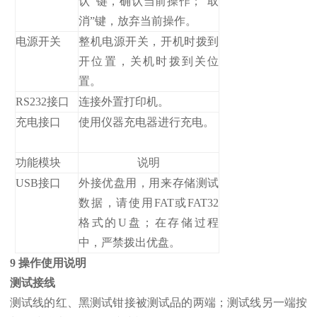
认”键，确认当前操作；“取
消”键，放弃当前操作。
电源开关
整机电源开关，开机时拨到
开位置，关机时拨到关位
置。
RS232接口
连接外置打印机。
充电接口
使用仪器充电器进行充电。
功能模块
说明
USB接口
外接优盘用，用来存储测试
数据，请使用FAT或FAT32
格式的U盘；在存储过程
中，严禁拨出优盘。
9 操作使用说明
测试接线
测试线的红、黑测试钳接被测试品的两端；测试线另一端按