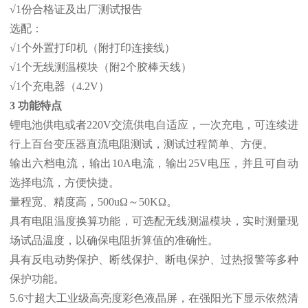
√1份合格证及出厂测试报告
选配：
√1个外置打印机（附打印连接线）
√1个无线测温模块（附2个胶棒天线）
√1个充电器（4.2V）
3 功能特点
锂电池供电或者220V交流供电自适应，一次充电，可连续进
行上百台变压器直流电阻测试，测试过程简单、方便。
输出六档电流，输出10A电流，输出25V电压，并且可自动
选择电流，方便快捷。
量程宽、精度高，500uΩ～50KΩ。
具有电阻温度换算功能，可选配无线测温模块，实时测量现
场试品温度，以确保电阻折算值的准确性。
具有反电动势保护、断线保护、断电保护、过热报警等多种
保护功能。
5.6寸超大工业级高亮度彩色液晶屏，在强阳光下显示依然清