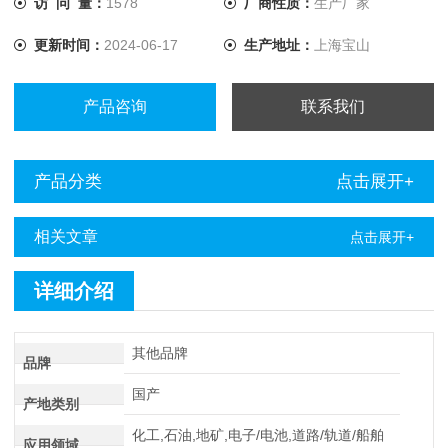
访 问 量：
1578
厂商性质：
生产厂家
器将电流提升至10A，解决了低值电阻测量的难题。
更新时间：
2024-06-17
生产地址：
上海宝山
产品咨询
联系我们
产品分类
点击展开+
相关文章
点击展开+
详细介绍
其他品牌
品牌
国产
产地类别
化工,石油,地矿,电子/电池,道路/轨道/船舶
应用领域