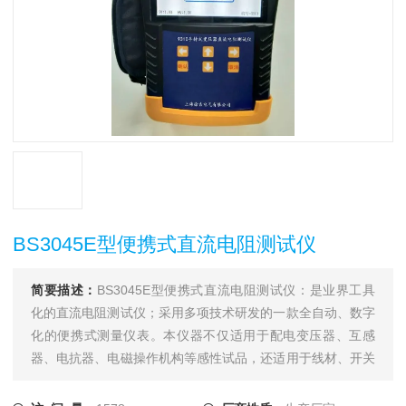
BS3045E型便携式直流电阻测试仪
简要描述：
BS3045E型便携式直流电阻测试仪：是业界工具
化的直流电阻测试仪；采用多项技术研发的一款全自动、数字
化的便携式测量仪表。本仪器不仅适用于配电变压器、互感
器、电抗器、电磁操作机构等感性试品，还适用于线材、开关
触点、继电器触点等阻性试品的测量。干式变压器、非晶合金
变压器，由于低压线圈采用铜箔绕制，电阻值极低，对此本仪