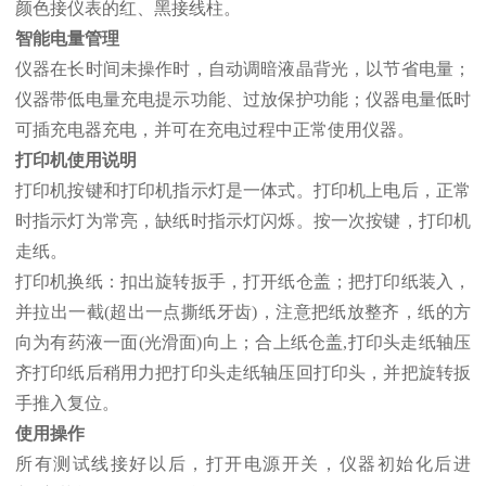
颜色接仪表的红、黑接线柱。
智能电量管理
仪器在长时间未操作时，自动调暗液晶背光，以节省电量；
仪器带低电量充电提示功能、过放保护功能；仪器电量低时
可插充电器充电，并可在充电过程中正常使用仪器。
打印机使用说明
打印机按键和打印机指示灯是一体式。打印机上电后，正常
时指示灯为常亮，缺纸时指示灯闪烁。按一次按键，打印机
走纸。
打印机换纸：扣出旋转扳手，打开纸仓盖；把打印纸装入，
并拉出一截(超出一点撕纸牙齿)，注意把纸放整齐，纸的方
向为有药液一面(光滑面)向上；合上纸仓盖,打印头走纸轴压
齐打印纸后稍用力把打印头走纸轴压回打印头，并把旋转扳
手推入复位。
使用操作
所有测试线接好以后，打开电源开关，仪器初始化后进