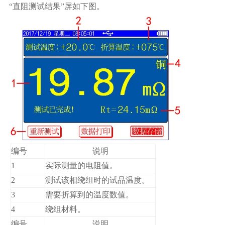
“直阻测试结果”屏如下图。
编号
说明
1
实际测量的电阻值。
2
测试该相绕组时的试品温度。
3
需要折算到的温度数值。
4
绕组材料。
编号
说明