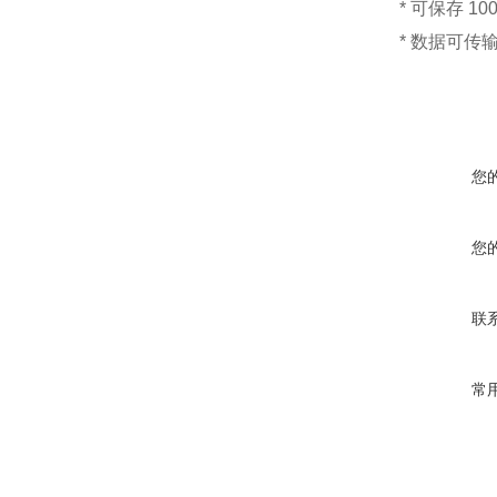
* 可保存 10
* 数据可传
您
您
联
常