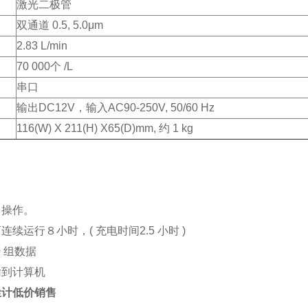
激光二极管
双通道 0.5, 5.0μm
2.83 L/min
70 000个 /L
串口
输出DC12V，输入AC90-250V, 50/60 Hz
116(W) X 211(H) X65(D)mm, 约 1 kg
，操作。
连续运行８小时，( 充电时间2.5 小时 )
0 组数据
输到计算机
粉尘计低价销售