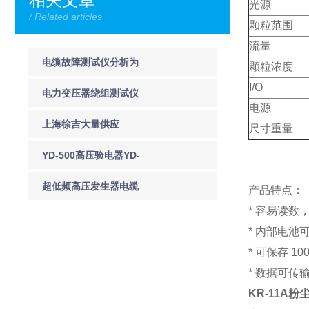
光源
/ Related articles
颗粒范围
流量
电缆故障测试仪分析为
颗粒浓度
I/O
什么夏天是电缆故障发
电力变压器绕组测试仪
电源
生的高峰期
的使用特点
上海徐吉大量供应
尺寸重量
TE9200避雷器综合试验
YD-500高压验电器YD-
台 避雷器试验台
220高压验电器
超低频高压发生器电缆
产品特点：
* 容易读数
超低频耐压试验方法技
* 内部电池可
巧
* 可保存 10
* 数据可传
KR-11A