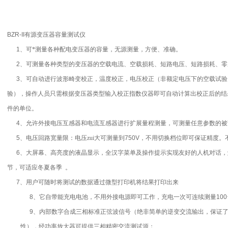
BZR-II有源变压器容量测试仪
1
、可*测量各种配电变压器的容量，无源测量，方便、准确。
2
、可测量各种类型的变压器的空载电流、空载损耗、短路电压、短路损耗、零
3
、可自动进行波形畸变校正，温度校正，电压校正（非额定电压下的空载试验
验），操作人员只需根据变压器类型输入校正指数仪器即可自动计算出校正后的结
件的单位。
4
、允许外接电压互感器和电流互感器进行扩展量程测量，可测量任意参数的被
5
、电压回路宽量限：电压zui大可测量到
750V
，不用切换档位即可保证精度。
6
、大屏幕、高亮度的液晶显示，全汉字菜单及操作提示实现友好的人机对话，
节，可适应冬夏各季
。
7
、用户可随时将测试的数据通过微型打印机将结果打印出来
8
、它自带能充电电池，不用外接电源即可工作，充电一次可连续测量
100
9
、内部数字合成三相标准正弦波信号（绝非简单的逆变交流输出，保证
性），经功率放大器可提供三相精密交流测试源；