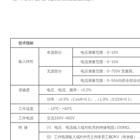
技术指标
有源部分
电压测量范围：
0~10V
输入特性
电流测量范围：
0~10A
无源部分
电压测量范围：
0~750V
宽量限。
电流测量范围：
0~50A
内部全部自
准确度
电压、电流、频率：±
0.2%
功率：±
0.5%
（
Cos
Φ
>0.1
），±
1.0%
（
0.02
Φ
<0.1
）
工作温度
－
10
℃
~ +40
℃
工作电源
交流
160V~400V
绝
缘
⑴、电压、电流输入端对机壳的绝缘电阻≥
100MΩ
。
⑵、工作电源输入端对外壳之间承受工频
2KV
（有效值）