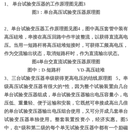
1、
单台试验变压器的工作原理图见图
3
图
3
：单台高压试验变压器原理图
2、单台试验变压器工作原理图见图
4
，图中高压套管中装有
高压硅堆，串接在高压回路中作半波整流，以获得直流高电
压。当用一短路杆将高压硅堆短接时，可获得工频高电压，
作为交流输出状态，取消短路杆时，作为直流输出状态。
图
4
单台交直流试验变压器原理图
图中：
D-
短路杆
VD-
高压硅堆
3、三台试验变压器串级获得更高电压的结线原理图
5
。串
级高压试验变压器有很大的*性，因为整个试验装置由几台
单台试验变压器组成，单台试验变压器输出电压容量小，电
压低、重量轻、便于运输和安装，它既然可串接成高出几倍
的单台试验变压器输出电压组合使用，又可分开成几套单台
试验变压器单独使用。整套装置投资小，经济实惠。图
5
中，在*级和第二级的每个单无试验变压器中都有一个励磁