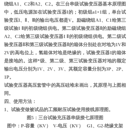
绕组
A1
、
C2
和
A2
、
C2
。在三台串级试验变压器基本原理图
中，低压电源加在试验变压器
I
的；初级组
a1
×
1
组，单台试
验变压
I
、
Ⅱ
、
Ⅲ
的输出电压都是
V
。励磁绕组
A1
、
C1
给第三
级试验
I
Ⅱ的初级绕组供电。第二级试验变压器Ⅱ的励磁绕组
A2、C2给第三级试验变压器I Ⅱ的初级绕组供电。第二级试
验变压器Ⅱ和第三级试验变压器Ⅱ的箱体分别处在对地为1V和
2V的高电位上，氢箱体对地是绝缘的，试验变压器I的箱体
是接地的。这样*级、第二级、第三试验变压器对地的额定
输出电压分别为1V、2V、3V、其额定容量分别为3P、2P、
1P。
试验变压器高压套管中的高压硅堆未画出，其原理与上图相
同。
四、使用方法：
1、试验变做被试品的工频耐压试验使用接线原理图。
图5：三台试验充压器串级接七原理图
图中：P-容量（KV） V-电压（KV） G1、G2-绝缘支架