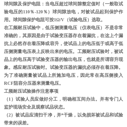
球间隙及保护电阻：当电压超过球间隙整定值时（一般取试
验电压的
110
％
-120
％）球间隙放电，对被试品起到保护作
用。球间隙保护电阻可按
1
Ω
/V（试验电压）选取。
在工频耐压试验中，低压侧测量电压（仪表电压）不是非常
准确的，其原因是由于试验变压器存在着漏抗，在这上个漏
抗上必然存在着压降或容升，使试品上的电压低于或高于低
压侧测量电压表上反映出来的电压。工频耐压试验时，被试
品上的电压高于试验变压器的输出电压，也就是所谓容升现
象。感应耐压试验时。试验变压器的漏抗必须存在着压降。
为了准确测量被试品上所施加电压，因此常在高压侧接入
RCF
阻容分压器来测量电压。
工频耐压试验操作注意事项
（
1
）试验人员应做好分工，明确相互间办法。并有专门人
监护现场安全及观察试品状态。
（
2
）被试品应清扫干净，并*干燥，以免损坏被试品和试验
带来的误差。