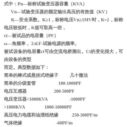
式中：
Pn
—标称试验变压器容量（
KVA
）
Vn—试验变压器的额定输出高压的有效值（
KV
）
K—安全系数。
K
≥1，标称电压Vn≥1MV时，K=2，标称
电压较低时，K值可取高一些，
ct—被试品的电容量（PF）
ω—角频率，
2
л
f.F-
试验电源的频率。
被试设备的电容量ct可由交流电桥测出。Ct的变化很大，可
由设备的类型
而定。典型数据如下：
简单的棒式或悬挂式绝缘子 几十微法
简单的分级套管 100-1000PF
电压互感器 200-500PF
电压变压器<1000KVA -1000PF
>1000KVA 1000-10000PF
高压电力电缆和油浸纸绝缘 250-300PF/m
气体绝缘 -60PF/m