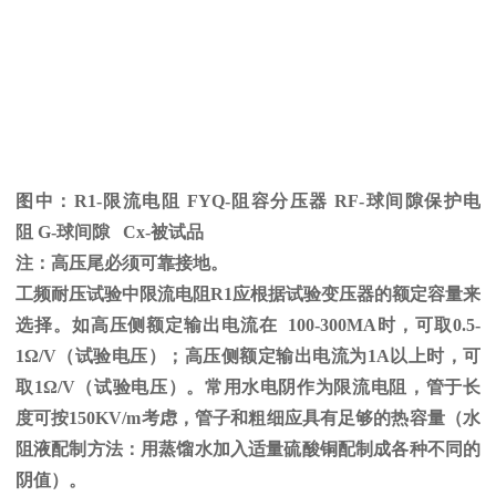
图中：
R1-限流电阻
FYQ-
阻容分压器
RF-
球间隙保护电
阻
G-
球间隙
Cx-
被试品
注：高压尾必须可靠接地。
工频耐压试验中限流电阻
R1
应根据试验变压器的额定容量来
选择。如高压侧额定输出电流在
100-300MA
时，可取
0.5-
1
Ω
/V（试验电压）；高压侧额定输出电流为
1A
以上时，可
取
1
Ω
/V（试验电压）。常用水电阴作为限流电阻，管于长
度可按
150KV/m
考虑，管子和粗细应具有足够的热容量（水
阻液配制方法：用蒸馏水加入适量硫酸铜配制成各种不同的
阴值）。