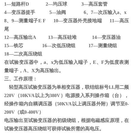
1—短路杆
D 2
—均压球
3
—高压套管
4—变压器提手
5
—油阀
6
、
7
—次压输入
a
、
x
8、
9
—测量端子
E F 10
—变压器外壳接地端
11
—高压
尾
12—高压输出
A 13
—高压硅堆
14
—变压器油
15—铁芯
16
—次低压绕组
17
—测量绕组
18—二次高压绕组
在试验变压器中，
a
、
x
为低压输入端子，
E
、
F
为低度表测
量端子，
A
、
X
为高压输出。
三、工作原理：
轻型高压试验变压器为单相变压器，联结组标号
I.I.
用二频
220V
（
10KVA
以上为
380V
）电源接入系列操作箱（台），
经操作箱内自耦调压器（
50KVA
以上调压器外附）调节至
0-
200V
（或
0-400V
）
电压输出至试验变压器的初级绕组，根据电磁感应原理，在
试验变压器高压绕组可获得试验所需的高电压。