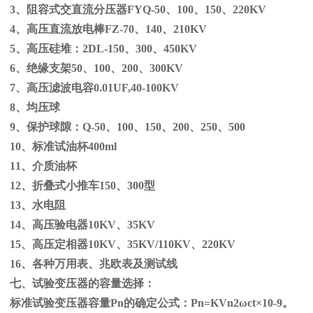
3、阻容式交直流分压器
FYQ-50
、
100
、
150
、
220KV
4、高压直流放电棒
FZ-70
、
140
、
210KV
5、高压硅堆：
2DL-150
、
300
、
450KV
6、绝缘支架
50
、
100
、
200
、
300KV
7、高压滤波电容
0.01UF,40-100KV
8、均压球
9、保护球隙：
Q-50
、
100
、
150
、
200
、
250
、
500
10、标准试油杯
400ml
11、介质油杯
12、折叠式小推车
150
、
300
型
13、水电阻
14、高压验电器
10KV
、
35KV
15、高压定相器
10KV
、
35KV/110KV
、
220KV
16、各种万用表、兆欧表及测试线
七、试验变压器的容量选择：
标准试验变压器容量
Pn
的确定公式：
Pn=KVn
2
ω
ct×
10
-9
。