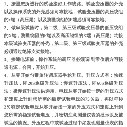
1、按照您所进行的试验接好工作线路。试验变压器的外壳
以及操作系统的外壳必须可靠接地，试验变压器的高压绕阻
的
x
端（高压尾）以及测量绕组的
F
端必须可靠接地。
2、做串级试验时，第二级、第三级试验变压器的低压绕组
的
X
端，测量绕阻的
F
端以及高压绕组的
X
端（高压尾）均接
本级试验变压器的外壳，第二级、第三级试验变压器的外壳
必须通过绝缘支架接地。
3、接通电源前，操作系统的调压器必须调 到零位后方可接
通电源，合闸，开始升压。
4、从零开始匀带旋转调压器手轮升压。升压方式有：快速
升压法，即
20S
逐级升压法；慢速升压法，即
60S
逐级升压
法；极慢速升压法供选用。电压从零开始按一定的升压方式
和速度上升到您所需的额定试验电压的
75
％后，再以每秒
2
％额定试验电压从零开始按一定的升压方式和速度上升到
您所需的额定试验电压，并密切注意测量仪表的批示以及被
试品的情况。升压过程中或试验过程中如发现测量仪表的指