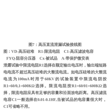
图
7
：高压直流泄漏试验接线图
图：
VD-
高压硅堆
R1-
限流电阻
C1-
高压滤波电容
FYQ-阻容分压器
Cx-
被试品
A-
带保护微安表
泄露试验中限流电阻
R1
选择在额定输出电压时，输出端短路
电电流不超过高压硅堆的大整流电流。如电压硅堆的大整流
电流为
100mA
时用于
60KV
的试验装置中限流电阴按
R1=60/0,1=600K
Ω
选择。限流电阻按
R1=60/01=600K
Ω选
择，限流电阻应具有足够的容量和沿面放电距离。高压滤流
电容C1一般选择在0.01-0.1HF,当被试品的电容量很大时，
C1可省略不用。