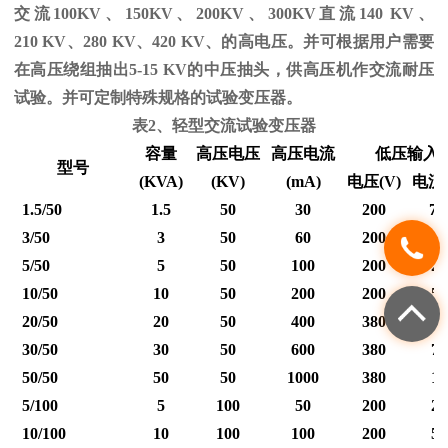
交流
100KV
、
150KV
、
200KV
、
300KV
直流
140 KV
、
210 KV
、
280 KV
、
420 KV
、的高电压。并可根据用户需要
在高压绕组抽出
5-15 KV
的中压抽头，供高压机作交流耐压
试验。并可定制特殊规格的试验变压器。
表
2
、轻型交流试验变压器
容量
高压电压
高压电流
低压输入
型号
(KVA)
(KV)
(mA)
电压
(V)
电流
1.5/50
1.5
50
30
200
7.
3/50
3
50
60
200
15
5/50
5
50
100
200
25
10/50
10
50
200
200
50
20/50
20
50
400
380
53
30/50
30
50
600
380
79
50/50
50
50
1000
380
12
5/100
5
100
50
200
25
10/100
10
100
100
200
50