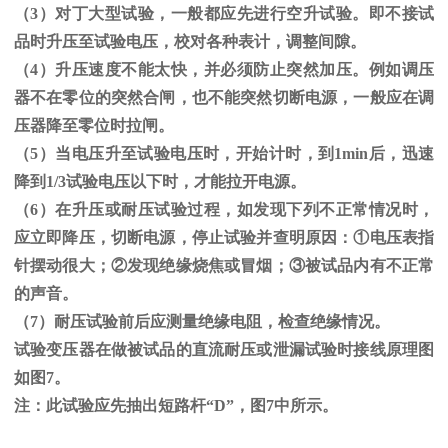
（
3
）对丁大型试验，一般都应先进行空升试验。即不接试
品时升压至试验电压，校对各种表计，调整间隙。
（
4
）升压速度不能太快，并必须防止突然加压。例如调压
器不在零位的突然合闸，也不能突然切断电源，一般应在调
压器降至零位时拉闸。
（
5
）当电压升至试验电压时，开始计时，到
1min
后，迅速
降到
1/3
试验电压以下时，才能拉开电源。
（
6
）在升压或耐压试验过程，如发现下列不正常情况时，
应立即降压，切断电源，停止试验并查明原因：
①
电压表指
针摆动很大；
②
发现绝缘烧焦或冒烟；
③
被试品内有不正常
的声音。
（
7
）耐压试验前后应测量绝缘电阻，检查绝缘情况。
试验变压器在做被试品的直流耐压或泄漏试验时接线原理图
如图
7
。
注：此试验应先抽出短路杆“
D
”，图
7
中所示。