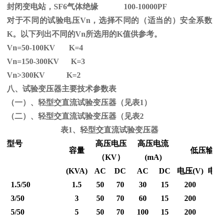
封闭变电站，SF6气体绝缘 100-10000PF
对于不同的试验电压
Vn
，选择不同的（适当的）安全系数
K
。以下列出不同的
Vn
所选用的
K
值供参考。
Vn=50-100KV K=4
Vn=150-300KV K=3
Vn
>300KV K=2
八、试验变压器主要技术参数表
（一）、轻型交直流试验变压器（见表1）
（二）、轻型交直流试验变压器（见表2
表1、轻型交直流试验变压器
型号
高压电压
高压电流
容量
低压输
（
KV
）
(mA)
(KVA)
AC
DC
AC
DC
电压
(V)
电
1.5/50
1.5
50
70
30
15
200
3/50
3
50
70
60
15
200
5/50
5
50
70
100
15
200