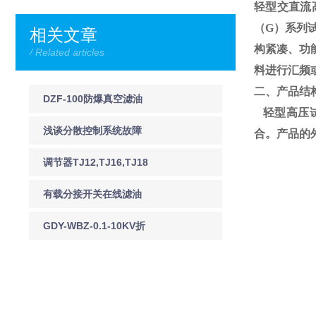
轻型交直流
（
G
）系列
相关文章
构紧凑、功
/ Related articles
料进行汇频
二、产品结
DZF-100防爆真空滤油
轻型高压试
机DZF-125防爆真空滤
浅谈分散控制系统故障
合。产品的
油机
预防及应急处理
调节器TJ12,TJ16,TJ18
有载分接开关在线滤油
机 JY-I有载调压分接开
GDY-WBZ-0.1-10KV折
关在线净油装置
叠式验电器