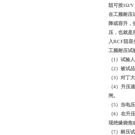
阻可按
1
Ω/
在工频耐压
降或容升，
压，也就是
入
RCF
阻容
工频耐压试
（
1
）试验人
（
2
）被试品
（
3
）对丁大
（
4
）升压
闸。
（
5
）当电压
（
6
）在升
现绝缘烧焦
（
7
）耐压试