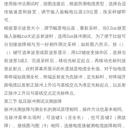
使用脉冲法测试时，按图连接后，根据所测电缆类型，选择合适
传输速度和脉宽，调节输入振幅电位器1/3位置，按采样键即
可。
根据显示波形大小，调节幅度电位器，重新采样。当0.2us脉宽
输入振幅zui大还反射波时，选用2us脉冲测试。为了便于比较可
分别接故障相与另一好相作两次采样，如前图六所示。按（）
（）键可选单波形或双波形显示，用1/2键改变操作区，选择当
前波形1或2。完成采样后，移动光标定起点，再移动光标到波
形反射点，此时屏幕所显示的长度就是电缆全长值。对于短电缆
将终端短路测全长，终端反射改为负脉冲，定光标时，对终端开
路电缆以发射正脉冲上升沿与基线交点为准定光标起点，以反射
正脉冲上升沿与基线交点定光标终点。
第三节 低压脉冲测试法测故障
脉冲法测故障与测全长的测试原理相同，操作方法也基本相同。
当脉冲菜单出现时，可选键1（没全长），也可选键2（测故
障）。接线图与图（9）相同，连接电缆接被测电缆故障相同，