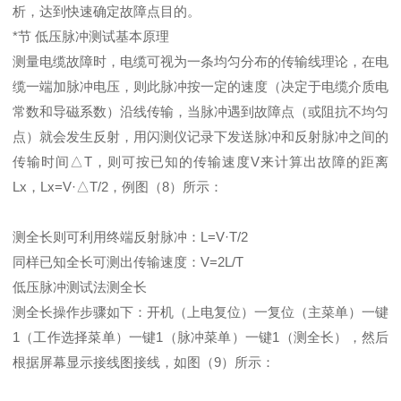
析，达到快速确定故障点目的。
*节 低压脉冲测试基本原理
测量电缆故障时，电缆可视为一条均匀分布的传输线理论，在电
缆一端加脉冲电压，则此脉冲按一定的速度（决定于电缆介质电
常数和导磁系数）沿线传输，当脉冲遇到故障点（或阻抗不均匀
点）就会发生反射，用闪测仪记录下发送脉冲和反射脉冲之间的
传输时间△T，则可按已知的传输速度V来计算出故障的距离
Lx，Lx=V·△T/2，例图（8）所示：
测全长则可利用终端反射脉冲：L=V·T/2
同样已知全长可测出传输速度：V=2L/T
低压脉冲测试法测全长
测全长操作步骤如下：开机（上电复位）一复位（主菜单）一键
1（工作选择菜单）一键1（脉冲菜单）一键1（测全长），然后
根据屏幕显示接线图接线，如图（9）所示：