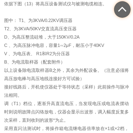
依据下图（13）将高压设备测试仪与被测电缆相连。
图中： T1、为3KVA/0.22KV调压器
T2、为3KVA/50KV交直流高压变压器
D、为高压整流硅堆，大于150KV/0.2A
C 、为高压脉冲电容，容量1∽2μF，耐压小于40KV
V 、为电压表、 R1和R2为分压器
B、为电流取样器（配套附件）
以上设备除电流取样器B之外，其余为外配设备。（注意必须将
高压放电棒与高压地线连接好方可试验）
接好线路后，开机使仪器处于等待状态（采样）此前操作与脉冲
法相同。
调（T1）档位，逐渐升高直流电压，当发现电压或电流表摆动
时则说明故障点闪络放电，仪器会显示出波形，调入幅度反复多
次采样，直到收到的波形*为止。
采用直闪法测试时，将操作箱电流继电器倍率放在×1或×2档，