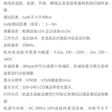
电缆高低阻、短路、开路、断线以及高阻泄漏和高阻闪路性故
障。
测试距离：zui长不小于40Km
zui短测试距离（盲区）：1～5m
测量误差：粗测误差±1% 定点误差±0.2m
工作方式：低压脉冲、支流高压闪测及冲击高压闪测。
采样速率：25MHz。
机内发送脉冲宽度与幅度：0.2us, 100～120V； 2us, 150～
160V。
存储容量：8Kbyte并可分成两个存储区，存储和显示两次采样
波形进行比较测量。
显示分辨率：V/50米、V为传播速度m/us。
显示方式：320×240 LCD液晶带背光显示。
打印方式：机器主面板设微型打印机记录测试日期及测试波形数
据。
电源与功耗：AC 200V± 10%或机内直流供电，功耗不大于