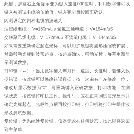
此键，屏幕右上角提示变为键入速度000值时，利用数字键可以
键入被测试电缆的传输值，键入完毕后按回车确认。
闪测设定的四种电缆的波速为：
油浸纸电缆： V=160m/Us 聚氯乙烯电缆： V=184m/uS
交联聚乙烯电缆：V=172m/uS 不滴流电缆： V=144m/uS
如果需要重新确定起点光标，可以用扩展键将波形压缩或扩展，
然后移动光标到波形起点，按起点确认，移动光标，屏幕重新显
示测试数据。
打印键（←）：当用数字键入年月日、速度、长度时，若键入数
据错误，按此键可以修改错误数据，按一次由右向左修改一位，
修改后显示数据为“0”，可重新键入正确数据。打印功能：在测
试状态，按该键打印机工作。操作时，应在正常测试波形显示并
确定光标起点、光标终点后再按打印键，打印机将打印主操作波
形及测试数据。
复位键：为系统硬复位键，仪器无论在任何状态，按此键将返回
到主菜单。