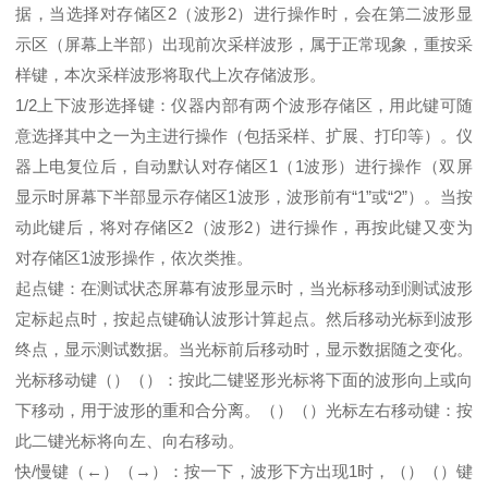
据，当选择对存储区2（波形2）进行操作时，会在第二波形显
示区（屏幕上半部）出现前次采样波形，属于正常现象，重按采
样键，本次采样波形将取代上次存储波形。
1/2上下波形选择键：仪器内部有两个波形存储区，用此键可随
意选择其中之一为主进行操作（包括采样、扩展、打印等）。仪
器上电复位后，自动默认对存储区1（1波形）进行操作（双屏
显示时屏幕下半部显示存储区1波形，波形前有“1”或“2”）。当按
动此键后，将对存储区2（波形2）进行操作，再按此键又变为
对存储区1波形操作，依次类推。
起点键：在测试状态屏幕有波形显示时，当光标移动到测试波形
定标起点时，按起点键确认波形计算起点。然后移动光标到波形
终点，显示测试数据。当光标前后移动时，显示数据随之变化。
光标移动键（）（）：按此二键竖形光标将下面的波形向上或向
下移动，用于波形的重和合分离。（）（）光标左右移动键：按
此二键光标将向左、向右移动。
快/慢键（←）（→）：按一下，波形下方出现1时，（）（）键