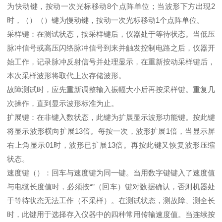
为快动键，按动一次光标移动8个点阵单位；当波形下方出现2
时，（）（）键为慢动键，按动一次光标移动1个点阵单位。
采样键：在测试状态，按采样键后，仪器处于等待状态。当低压
脉冲信号或高压闪络脉冲信号到来并触发控制电路之后，仪器开
始工作，记录脉冲反射信号并处理显示，在重新按动采样键后，
本次采样波形将取代上次存储波形。
故障测试时，应先重新调整输入振幅大小后再按采样键。重复几
次操作，直到显示波形标准为止。
扩展键：在非键入数状态，此键为扩展显示波形功能键。按此键
将显示波形横向扩展13倍。每按一次，波形扩展1倍，当显示屏
右上角显示01时，波形已扩展13倍。再按此键又恢复波形压缩
状态。
速度键（）：回车与速度键为同一键。当用数字键键入了速度值
与电缆长度值时，必须按“”（回车）键对数据确认，否则机器处
于等待状态无法工作（不采样）。在测试状态，测故障、测全长
时，此键用于选择存入仪器中的四种常用传输速度值。当连续按