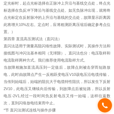
定光标时，起点光标选择在正脉冲上升沿与基线交点处，终点光
标选择在负反冲下降沿与基线交点处。如无负脉冲出现，就将终
点光标定在反射脉冲的上升沿与基线的交点处，故障显示距离因
此将增大10%左右。定点时，应将粗测距离压缩后确定参考点位
置。）
第四章 直流高压测试法（直闪法）
直闪法适用于测量高阻闪络性故障。实际测试时，其操作方法和
接线图与冲闪法基本相同（无球隙）。直闪法也分：电压取样和
电流取样两种方式。我们推荐使用电流取样方式。
当故障相施加直流高压到一定值后，故障点则被击穿而短路放
电，此时由故障点产生一反相跃变电压V10该电压沿电缆传输，
当传到始端后，始端的阻抗大于电缆特性阻抗，所以发生下反射
2V10，此电压又继续向后传输，到故障点后被短路，所以反射
电压-2V1,经过一段时间负反射电压又传一始端，这样往返数
次，直到闪络放电结束而中止。
*节 直闪法测试连线与操作步骤