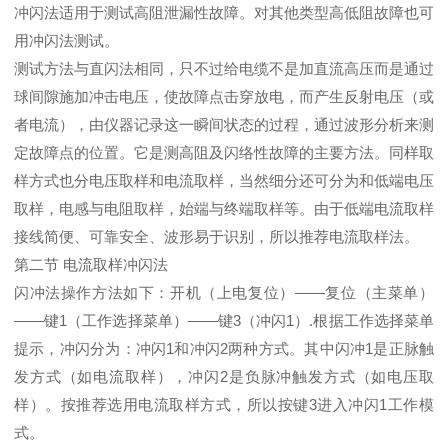
冲闪法适用于测试高阻泄漏性故障。对其他类型高低阻故障也可
用冲闪法测试。
测试方法与直闪法相同，只不过给电缆不是加直流高压而是通过
球间隙施加冲击电压，使故障点击穿放电，而产生反射电压（或
者电流），由仪器记录这一瞬间状态的过程，通过波形分析来测
定故障点的位置。它是测高阻及闪络性故障的主要方法。同样取
样方式也分电压取样和电流取样，当然细分还可分为和低端电压
取样，电感与电阻取样，始端与终端取样等。由于低端电流取样
接线简便、可靠安全、波形易于识别，所以推荐电流取样法。
第二节 电流取样冲闪法
闪冲法操作方法如下：开机（上电复位）——复位（主菜单）
——键1（工作选择菜单）——键3（冲闪1）.根据工作选择菜单
提示，冲闪分为：冲闪1和冲闪2两种方式。其中闪冲1是正脉触
发方式（如电流取样），冲闪2是负脉冲触发方式（如电压取
样）。按推荐选用电流取样方式，所以按键3进入冲闪1工作模
式。