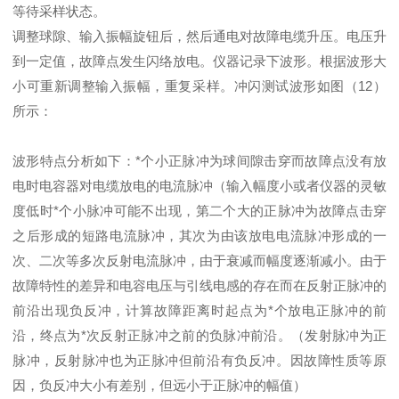
等待采样状态。
调整球隙、输入振幅旋钮后，然后通电对故障电缆升压。电压升
到一定值，故障点发生闪络放电。仪器记录下波形。根据波形大
小可重新调整输入振幅，重复采样。冲闪测试波形如图（12）
所示：
波形特点分析如下：*个小正脉冲为球间隙击穿而故障点没有放
电时电容器对电缆放电的电流脉冲（输入幅度小或者仪器的灵敏
度低时*个小脉冲可能不出现，第二个大的正脉冲为故障点击穿
之后形成的短路电流脉冲，其次为由该放电电流脉冲形成的一
次、二次等多次反射电流脉冲，由于衰减而幅度逐渐减小。由于
故障特性的差异和电容电压与引线电感的存在而在反射正脉冲的
前沿出现负反冲，计算故障距离时起点为*个放电正脉冲的前
沿，终点为*次反射正脉冲之前的负脉冲前沿。（发射脉冲为正
脉冲，反射脉冲也为正脉冲但前沿有负反冲。因故障性质等原
因，负反冲大小有差别，但远小于正脉冲的幅值）