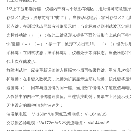
代上次存储波形。
1/2上下波形选择键：仪器内部有两个波形存储区，用此键可随意选
存储区1波形，波形前有“1”或“2”）。当按动此键后，将对存储区2
起点键：在测试状态屏幕有波形显示时，当光标移动到测试波形定标
光标移动键（）（）：按此二键竖形光标将下面的波形向上或向下移
快/慢键（←）（→）：按一下，波形下方出现1时，（）（）键为快
采样键：在测试状态，按采样键后，仪器处于等待状态。当低压脉冲
代上次存储波形。
故障测试时，应先重新调整输入振幅大小后再按采样键。重复几次操
扩展键：在非键入数状态，此键为扩展显示波形功能键。按此键将显示
速度键（）：回车与速度键为同一键。当用数字键键入了速度值与电
入仪器中的四种常用传输速度值。当连续按此键，屏幕右上角提示变
闪测设定的四种电缆的波速为：
油浸纸电缆： V=160m/Us 聚氯乙烯电缆： V=184m/uS
交联聚乙烯电缆：V=172m/uS 不滴流电缆： V=144m/uS