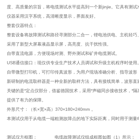
度、高质量的宗旨，将电缆测试水平提高到一个新jinjie。它具有
仪器采用汉字系统，高清晰度显示，界面友好。
整套仪器特点：
整套设备将故障测试和路径寻测部分二合一，锂电池供电、主机轻巧
采用了新型大屏幕液晶显示屏，高亮度、抗干扰性强。
自带直流电源，方便现场对测、野外测试和矿井电缆测试。
USB通信接口：现仅供专业生产技术人员调试和升级主机程序时使用
自带微型打印机，可打印传真波形，为用户现场准确分析、指导波形
新研制的电流取样器是一种全新的取样方法，具有接线简单，波形直观
关键的是*定点仪部分，借鉴德国技术，采用*声磁同步接收技术，*
提供了有力的保障。
外形尺寸：（长×宽×高）370×180×240mm 。
本测试仪用于从电缆一端粗测故障点的地下实际距离，同时用于测量
测试仪方框图：_______电缆故障测试仪组成框图如图（1）所示：