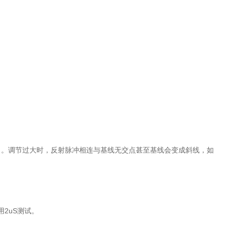
）。调节过大时，反射脉冲相连与基线无交点甚至基线会变成斜线，如
2uS测试。