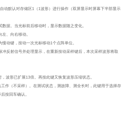
自动默认对存储区1（1波形）进行操作（双屏显示时屏幕下半部显示
试数据。当光标前后移动时，显示数据随之变化。
向左、向右移动。
为慢动键，按动一次光标移动1个点阵单位。
脉冲反射信号并处理显示，在重新按动采样键后，本次采样波形将取
时，波形已扩展13倍。再按此键又恢复波形压缩状态。
法工作（不采样）。在测试状态，测故障、测全长时，此键用于选择存
毕后按回车确认。