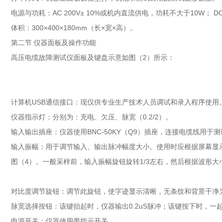
电源与功耗：AC 200V± 10%或机内直流供电，功耗不大于10W； D
体积：300×400×180mm（长×宽×高）。
第二节 仪器面板及操作功能
高压电缆故障测试仪面板及键盘示意如图（2）所示：
计算机USB通信接口：现仅供专业生产技术人员调试和录入程序使用
仪器指示灯：分别为：充电、欠压、脉宽（0.2/2）。
输入输出插座：仪器使用BNC-50KY（Q9）插座，连接电缆线用于
输入振幅：用于调节输入、输出脉冲幅度大小。使用时应根据屏幕显
图（4）。一般采样前，输入振幅旋钮旋转1/3左右，然后根据波形
对比度调节旋钮：调节此旋钮，使字迹显示清晰，无条纹和背景干净
脉宽选择按钮：该键抬起时，仪器输出0.2uS脉冲；该键按下时，一起
电源开关：仪器使用带指示开关。