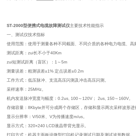
ST-2000型便携式电缆故障测试仪
主要技术性能指示
一、测试仪技术指标
使用范围：使用于测量各种不同截面、不同介质的各种电力电缆、高
测试距离：zui长不小于40Km
zui短测试距离（盲区）：1～5m
测量误差：粗测误差±1% 定点误差±0.2m
工作方式：低压脉冲、支流高压闪测及冲击高压闪测。
采样速率：25MHz。
机内发送脉冲宽度与幅度：0.2us, 100～120V； 2us, 150～160V。
存储容量：8Kbyte并可分成两个存储区，存储和显示两次采样波形
显示分辨率：V/50米、V为传播速度m/us。
显示方式：320×240 LCD液晶带背光显示。
打印方式：机器主面板设微型打印机记录测试日期及测试波形数据。