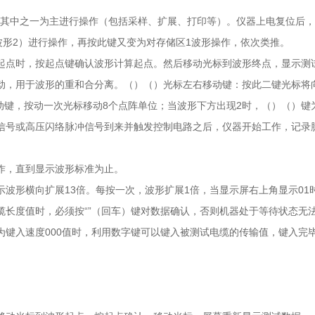
择其中之一为主进行操作（包括采样、扩展、打印等）。仪器上电复位后，
（波形2）进行操作，再按此键又变为对存储区1波形操作，依次类推。
起点时，按起点键确认波形计算起点。然后移动光标到波形终点，显示测
动，用于波形的重和合分离。（）（）光标左右移动键：按此二键光标将
动键，按动一次光标移动8个点阵单位；当波形下方出现2时，（）（）键
信号或高压闪络脉冲信号到来并触发控制电路之后，仪器开始工作，记录
作，直到显示波形标准为止。
波形横向扩展13倍。每按一次，波形扩展1倍，当显示屏右上角显示01
缆长度值时，必须按“”（回车）键对数据确认，否则机器处于等待状态无
为键入速度000值时，利用数字键可以键入被测试电缆的传输值，键入完