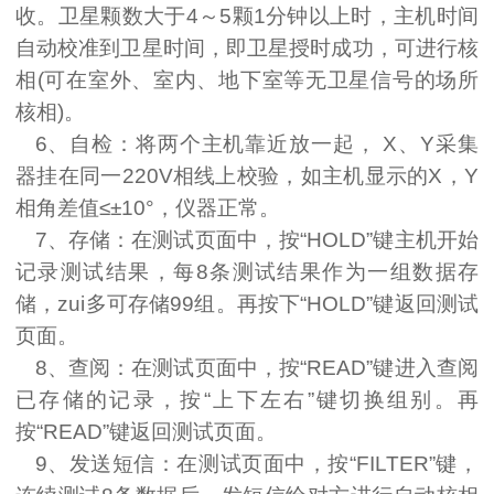
收。卫星颗数大于
4
～
5
颗
1
分钟以上时，主机时间
自动校准到卫星时间，即卫星授时成功，可进行核
相
(
可在室外、室内、地下室等无卫星信号的场所
核相
)
。
6
、自检：将两个主机靠近放一起，
X
、
Y
采集
器挂在同一
220V
相线上校验，如主机显示的
X
，
Y
相角差值≤±
10
°，仪器正常。
7
、存储：在测试页面中，按“
HOLD
”键主机开始
记录测试结果，每
8
条测试结果作为一组数据存
储，zui多可存储
99
组。再按下“
HOLD
”键返回测试
页面。
8
、查阅：在测试页面中，按“
READ
”键进入查阅
已存储的记录，按“上下左右”键切换组别。再
按“
READ
”键返回测试页面。
9
、发送短信：在测试页面中，按“
FILTER
”键，