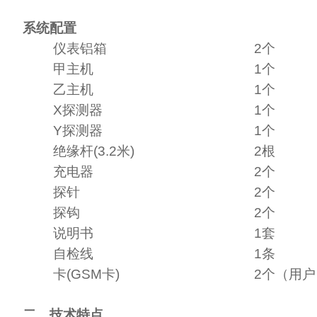
系统配置
仪表铝箱
2
个
甲主机
1
个
乙主机
1
个
X
探测器
1
个
Y
探测器
1
个
绝缘杆
(3.2
米
)
2
根
充电器
2个
探针
2
个
探钩
2
个
说明书
1
套
自检线
1
条
卡
(GSM
卡
)
2个（用
二、技术特点