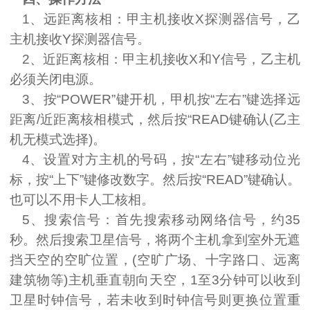
1
、远距离核相：甲主机接收
X
探测器信号，乙
主机接收
Y
探测器信号。
2
、近距离核相：甲主机接收
X
和
Y
信号，乙主机
必须关闭电源。
3
、按“
POWER
”键开机，甲机按“左右”键选择远
距离
/
近距离核相模式，然后按“
READ
键确认
(
乙主
机无模式选择
)
。
4
、设置对方主机的号码，按“左右”键移动位光
标，按“上下”键修改数字。然后按“
READ
”键确认。
也可以不用卡人工核相。
5
、搜索信号：首先搜索移动网络信号，约
35
秒。然后搜索卫星信号，将两个主机拿到室外无遮
挡天空的空旷位置，
(
空旷广场、十字路口、远离
建筑物等
)
主机垂直朝向天空，
1
至
3
分钟可以收到
卫星时钟信号，若未收到时钟信号则更换位置重