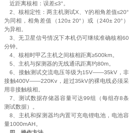
近距离核相：误差≤
3
°。
2
、核相定性：两主机测试
X
、
Y
的相角差值≤
20
°
为同相，相角差值（
120
±
20
°）或（
240
±
20
°）
为异相。
3
、无卫星信号情况下本机仍可继续准确核相
60
分钟。
4
、核相时甲乙主机之间核相距离≥
500km
。
5
、主机与探测器的无线通讯距离约
80m
。
6
、接触测试交流电压等级为
15V——35kV
，非
接触
400V——220Kv
，超过35
k
V的裸电线必须采
用非接触核相。
7
、测试数据存储器容量可达
99
组（每组存
8
条
测试数据）。
8
、主机和探测器均内置可充电锂电池，电池容
量
1000mAH
。
四、操作方法