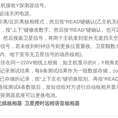
主机接收
Y
探测器信号。
必须关闭电源。
距离
/
近距离核相模式，然后按“
READ
键确认
(
乙主机无
，按“上下”键修改数字。然后按“
READ
”键确认。也
。然后搜索卫星信号，将两个主机拿到室外无遮挡天
钟信号，若未收到时钟信号则更换位置重收。卫星颗数
内、地下室等无卫星信号的场所核相
)
。
器挂在同一
220V
相线上校验，如主机显示的
X
，
Y
相角差
始记录测试结果，每
8
条测试结果作为一组数据存储，zu
阅已存储的记录，按“上下左右”键切换组别。再按“
REA
连续测试
8
条数据后，发短信给对方进行自动核相并显
开探测器底座可以更换电池。
程无线核相器 卫星授时远程语音核相器