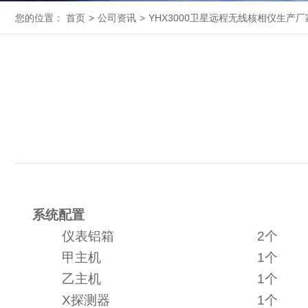
您的位置：
首页
>
公司资讯
>
YHX3000卫星远程无线核相仪生产厂
系统配置
仪表铝箱
2
个
甲主机
1
个
乙主机
1
个
X
探测器
1
个