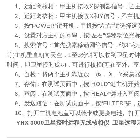
1
、远距离核相：甲主机接收
X
探测器信号，乙
2
、近距离核相：甲主机接收
X
和
Y
信号，乙主机
3
、按“
POWER
”键开机，甲机按“左右”键选择远
4
、设置对方主机的号码，按“左右”键移动位光标
5
、搜索信号：首先搜索移动网络信号，约
35
秒
等
)
主机垂直朝向天空，
1
至
3
分钟可以收到卫星时
时间，即卫星授时成功，可进行核相
(
可在室外、室
6
、自检：将两个主机靠近放一起，
X
、
Y
采集
7
、存储：在测试页面中，按“
HOLD
”键主机开
8
、查阅：在测试页面中，按“
READ
”键进入查
9
、发送短信：在测试页面中，按“
FILTER
”键，
10
、打开主机电池盖可以装卡或更换电池。打
YHX 3000卫星授时远程无线核相仪 卫星远