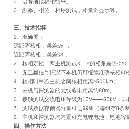
5、语音播报核相结果。
6、频率、相位、相序测试，相量图显示等。
三、技术指标
1
、准确度：
远距离核相：误差≤
5
°；
近距离核相：误差≤
3
°。
2
、核相定性：两主机测试
X
、
Y
的相角差值≤
20
3
、无卫星信号情况下本机仍可继续准确核相
60
4
、核相时甲乙主机之间核相距离≥
500km
。
5
、主机与探测器的无线通讯距离约
80m
。
6
、接触测试交流电压等级为
15V——35kV
，非
7
、测试数据存储器容量可达
99
组（每组存
8
条
8
、主机和探测器均内置可充电锂电池，电池容
四、操作方法