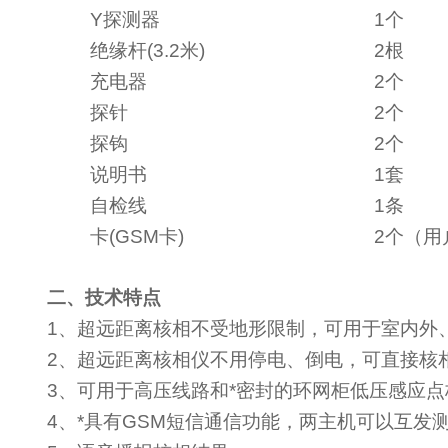
Y
探测器
1
个
绝缘杆
(3.2
米
)
2
根
充电器
2个
探针
2
个
探钩
2
个
说明书
1
套
自检线
1
条
卡
(GSM
卡
)
2个（
二、技术特点
1
、超远距离核相不受地形限制，可用于室内外
2
、超远距离核相仪不用停电、倒电，可直接核
3
、可用于高压线路和*密封的环网柜低压感应点
4
、*具有
GSM
短信通信功能，两主机可以互发测