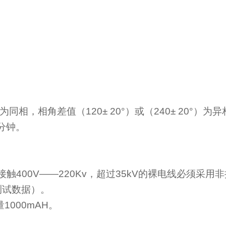
°为同相，相角差值（
120
±
20
°）或（
240
±
20
°）为异
分钟。
接触
400V——220Kv
，超过35
k
V的裸电线必须采用非
测试数据）。
量
1000mAH
。