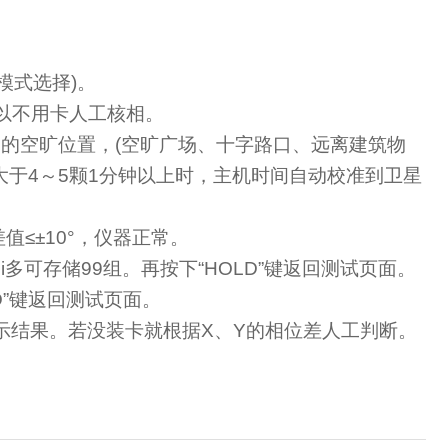
模式选择
)
。
可以不用卡人工核相。
空的空旷位置，
(
空旷广场、十字路口、远离建筑物
大于
4
～
5
颗
1
分钟以上时，主机时间自动校准到卫星
值≤±
10
°，仪器正常。
i多可存储
99
组。再按下“
HOLD
”键返回测试页面。
D
”键返回测试页面。
示结果。若没装卡就根据
X
、
Y
的相位差人工判断。