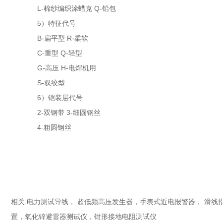
L-棉纱编织涂蜡克 Q-铅包
5）特征代号
B-扁平型 R-柔软
C-重型 Q-轻型
G-高压 H-电焊机用
S-双绞型
6）铠装层代号
2-双钢带 3-细圆钢丝
4-粗圆钢丝
相关:
电力测试导线
，
超低频高压发生器
，
手表式近电报警器
，
滑线
置
，
氧化锌避雷器测试仪
，
钳形接地电阻测试仪