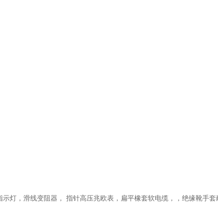
指示灯
，
滑线变阻器
，
指针高压兆欧表
，
扁平橡套软电缆
，，
绝缘靴手套