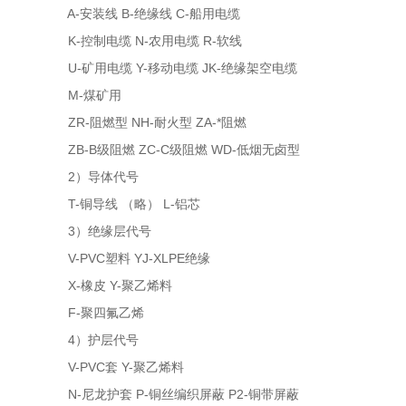
A-安装线 B-绝缘线 C-船用电缆
K-控制电缆 N-农用电缆 R-软线
U-矿用电缆 Y-移动电缆 JK-绝缘架空电缆
M-煤矿用
ZR-阻燃型 NH-耐火型 ZA-*阻燃
ZB-B级阻燃 ZC-C级阻燃 WD-低烟无卤型
2）导体代号
T-铜导线 （略） L-铝芯
3）绝缘层代号
V-PVC塑料 YJ-XLPE绝缘
X-橡皮 Y-聚乙烯料
F-聚四氟乙烯
4）护层代号
V-PVC套 Y-聚乙烯料
N-尼龙护套 P-铜丝编织屏蔽 P2-铜带屏蔽