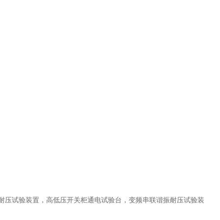
耐压试验装置
，
高低压开关柜通电试验台
，
变频串联谐振耐压试验装