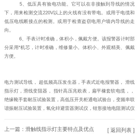
5、低压具有验电功能。它可以在非接触到导线的情况
下，用来检测交流220V以上的火线有没有带电。或用于电缆和
低压电线断接点的检测。或用于检查盗窃电用户墙内导线的走
向。
6、手表计时准确，体积小，佩戴方便。该报警器计时部
分采用*机芯，计时准确，维修量小。体积小、外观精美、佩戴
方便。
电力测试导线
，
超低频高压发生器
，
手表式近电报警器
，
滑线
指示灯
，
滑线变阻器
，
指针高压兆欧表
，
扁平橡套软电缆
，，
绝缘靴手套耐压试验装置
，
高低压开关柜通电试验台
，
变频串联
谐振耐压试验装置
，
氧化锌避雷器测试仪
，
钳形接地电阻测试仪
上一篇：
滑触线指示灯主要特点及优点
[ 返回列表 ]