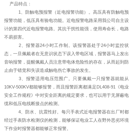
产品特点：
1、防触电
预报警
（近电报警功能）。高压具有防触电预
报警功能，低压具有验电功能。近电报警电路采用我公司自主设
计的第四代近电报警电路。其抗干扰性能强，使用寿命长，电路
不易损害。
2、报警器24小时工作制。该报警器处于24小时监控状
态，一旦佩戴者在无意识状态下误入带电区域，报警器马上发出
音响报警，提醒佩戴人员注意带电体危险性的存在，从而起到防
止由于错觉和失误造成触电伤亡事故的发生。
3、报警适用电压范围广。只要佩戴一只报警器就能从
10KV-500KV都能够报警，而且报警距离都满足DL408-91《电业
安全工作规程》中对安全距离的规定要求，也可以用于无屏蔽电
缆和低压电线断接点的检测。
4、防水、抗震性好。每只手表式近电报警器在出厂时都
经过手表防水检测仪的检测，能够保证电业工人在野外恶劣环境
下作业时报警器都能够正常报警。