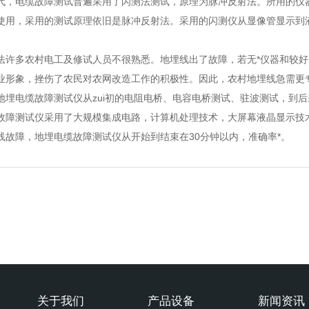
代，电缆故障测试普遍采用了闪测法测试，原理为脉冲反射法。所用的仪
使用，采用的测试原理依旧是脉冲反射法。采用的闪测仪从显像管显示到
许多农村电工及修试人员不很熟悉。地埋线出了故障，若无*仪器和较好
业形象，挫伤了农民对农网改造工作的积极性。因此，农村地埋线急需更
电缆故障测试仪从zui初的电阻电桥、电容电桥测试、驻波测试，到后
故障测试仪采用了大规模集成电路，计算机处理技术，大屏幕液晶显示技
故障，地埋电缆故障测试仪从开始到结束在30分钟以内，准确率*。
关于我们
产品设备
新闻资讯