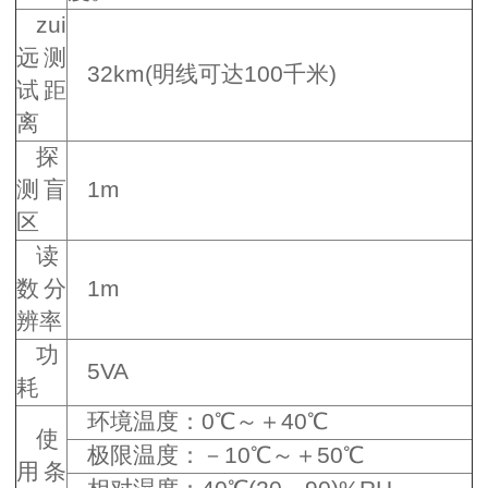
zui
远测
32km(明线可达100千米)
试距
离
探
测盲
1m
区
读
数分
1m
辨率
功
5VA
耗
环境温度：0℃～＋40℃
使
极限温度：－10℃～＋50℃
用条