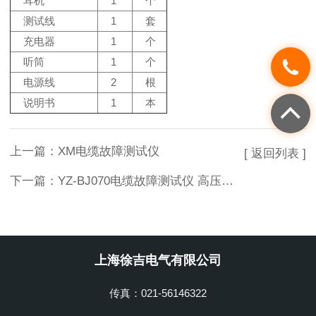
耳机
1
个
测试线
1
套
充电器
1
个
听筒
1
个
电源线
2
根
说明书
1
本
上一篇：
XM电缆故障测试仪
[ 返回列表 ]
下一篇：
YZ-BJ070电缆故障测试仪 高压电缆识别仪
上海徐吉电气有限公司
传真：021-56146322