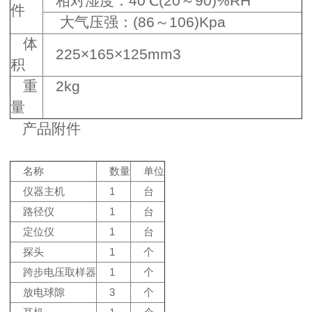
相对湿度：40℃(20～90)%RH
件
大气压强：(86～106)Kpa
体
225×165×125mm3
积
重
2kg
量
产品附件
名称
数量
单位
仪器主机
1
台
路径仪
1
台
定位仪
1
台
探头
1
个
跨步电压取样器
1
个
放电球隙
3
个