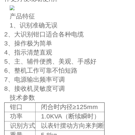
产品特征
1、识别准确无误
2、大识别钳口适合各种电缆
3、操作极为简单
4、指示清楚直观
5、主、辅件便携、美观、手感好
6、整机工作可靠不怕短路
7、电源输出频率可调
8、接收机灵敏度可调
技术参数
钳口
闭合时内径≥125mm
功率
1.0KVA（断续瞬时）
识别方式
以表针摆动方向来判断
重量
5.8kg