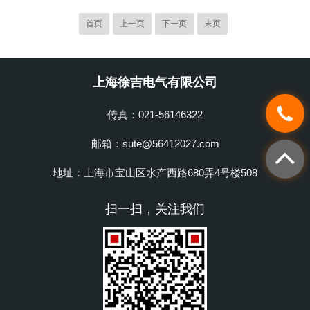
位电缆故障的位置。它通过施加高压信号
进行科学的检测、诊断，为提高水泵性能
并测量反射信号的方式，确定电缆中的故
首页
上一页
下一页
末页
提供科学依据。广泛应用于煤矿、油田、
障类型，如短路、接地故障或绝缘故障。
非煤矿山、工厂给排水设备泵效率的测
同时，它还可以提供故障距离的估计，帮
量，可测量泵...
助工程师快速找到故障点，大大提高了维
上海徐吉电气有限公司
修效率。2.故障类型检测该仪器可以检测
多种类型的电缆故障，包括高阻故障、短
传真：021-56146322
路故障、接地故障等。通过不同的测试方
法，如低压脉冲法和高压闪络法，它能够
邮箱：sute@56412027.com
准确地识...
地址：上海市宝山区水产西路680弄4号楼508
扫一扫，关注我们