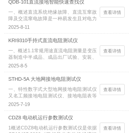
QDB-101直流接地智能快速查找仪
户更好地使用和维护设备。一、仪器显示
一、概述直流系统绝缘故障、直流互窜故
问题无显示或显示异常：这可能是由于电
查看详情
障及交流窜电故障是一种易发生且对电力
池电量不足、对比度设置不当或显示屏故
系统危害性较大的故障，危害电力系统正
障引起的。解决方法是检查电池电量，调
2025-8-11
常运行。为了能够更好的帮助现场维护人
整显示屏对比度，或联系厂家维修。波形
员快速准确地找出直流故障，我公司通过
无法识别：可能是由于脉冲幅度或脉冲宽
KRI9310手持式直流电阻测试仪
多年努力，总结大量现场经验，开发出了
度设置不当。用户需要根据说明书调整相
一、概述1.1常规用途直流电阻测量是变压
直流接地故障查找仪。直流接地故障查找
查看详情
关设置，确保仪器能够正确采样和显示波
器制造中半成品、成品出厂试验、安装、
仪采用高精度电流钳表，利用故障回路中
形。二、测量不...
交接试验及电力部门预防性试验的必测项
的直流电流差值进行故障查找与定位，将
2025-8-5
目，能有效发现变压器线圈的选材、焊
快速FFT变换技术引入到直流故障查找设
接、连接部位松动、缺股、断线等制造缺
备中，可以检测出各电压等级（24V，
STHD-5A 大地网接地电阻测试仪
陷和运行后存在的隐患。为了满足变压器
48V，110V，220V）直流系统中的各类绝
一、特性数字式大型地网接地电阻测试仪
直流电阻测量的需要，本公司利用自身技
查看详情
缘故障、直流互窜故障、交流窜电故
又名工频接地电阻测试仪、接地电阻表等
术优势新开发研制了一款工具化KRI9310
障。...
是检验测量接地电阻常用仪表的常用仪
手持式直流电阻测试仪。本仪器是一款创
2025-7-19
表。它采用了新型变频交流电源、双频测
新型产品，产品体积小巧，手持式操作，
量技术、超大可触摸彩屏和微处理机技
电池供电，便于携带。具有体积小、重量
CDZ8 电动机运行参数测试仪
术，满足二线、三线、四线测试阻抗要
轻、输出电流大等特点。整机由单片机控
1概述CDZ8电动机运行参数测试仪是依据
求，同时可以测量土壤电阻率，跨步电
查看详情
制，自动完成自检、数据处理、显示等功