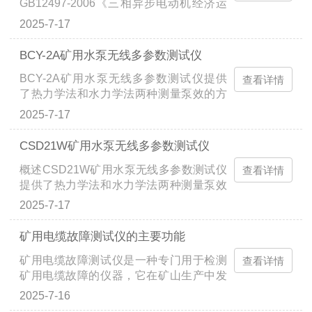
GB12497-2006《三相异步电动机经济运
压，分布电势，接触电压、电流相角等参
能，...
行》及《煤矿安全规程》而设计的。该测
数。适用于电信、电力、气象、机房、油
2025-7-17
试仪是根据国家节能减排的要求，运用*的
田、电力配电线路、铁塔输电线路、加油
检测、信号分析等技术，采用了大规模集
站、工厂接地网、避雷针等，符合电力变
BCY-2A矿用水泵无线多参数测试仪
成电路，集多项的电动机测试技术科研成
电站和防雷装置检测仪器标准。仪表测试
BCY-2A矿用水泵无线多参数测试仪提供
果的高科技、多功能测试分析仪表。可在
查看详情
精准、快速、简捷、稳定可靠等特点。数
了热力学法和水力学法两种测量泵效的方
线快速检测、计算、显示测试的各项数
字式大型地网接地电阻...
法，在测量时不需停泵，只需测量泵的
据，解决了电能监测的测试难题，深受各
2025-7-17
进、出口温差（或者流量）、压差及电参
技术监测、能源监测部门的青睐。主要技
数，就可测量出泵的效率、扬程、流量，
术和特点仪器采用大屏幕彩色触摸液晶显
CSD21W矿用水泵无线多参数测试仪
该仪器使用方便，测量准确度高，适用于
示器，显示信息量大，内装大容量聚合物
概述CSD21W矿用水泵无线多参数测试仪
泵站的检测、仲裁和泵站的技术改造。
查看详情
锂离子电池可连续工作8小时，随机配...
提供了热力学法和水力学法两种测量泵效
BCY-2A矿用水泵无线多参数测试仪，运
的方法，在测量时不需停泵，只需测量泵
用了先进的检测、信号分析、计算机技术
2025-7-17
的进、出口温差（或者流量）、压差及电
等，它可对水泵的工作状态和性能进行科
参数，就可测量出泵的效率、扬程、流
学的检测、诊断，为提高水泵性能提供科
矿用电缆故障测试仪的主要功能
量，该仪器使用方便，测量准确度高，适
学依据。广泛应用于煤矿、油田、非煤矿
矿用电缆故障测试仪是一种专门用于检测
用于泵站的检测、仲裁和泵站的技术改
查看详情
山、工厂给排水设备泵效率的测量，可测
矿用电缆故障的仪器，它在矿山生产中发
造。CSD21W矿用水泵无线多参数测试
量泵的进...
挥着至关重要的作用。以下是它的主要功
仪，运用了先进的检测、信号分析、计算
2025-7-16
能：1.故障定位功能能够快速、准确地定
机技术等，它可对水泵的工作状态和性能