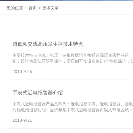
您的位置：
首页
>
技术文章
超低频交流高压发生器技术特点
主要技术特点电流、电压、波形数据均直接通过高压侧采样获得，
护：设计为高低压双重保护，高压侧可按设定值进行*停机保护；
面不需另接保护阻。由于采用了高低压闭环负反馈控制电路，所以输出无容
2010-9-25
手表式近电报警器介绍
手表式近电报警器产品又称为：近电报警手表、近电报警器、验电
防触电预报警功能：当您佩戴手表式近电报警器而误入带电区域（
性存在。您在听到报警声响时，应迅速远离该高压带电区域，直到
2010-9-21