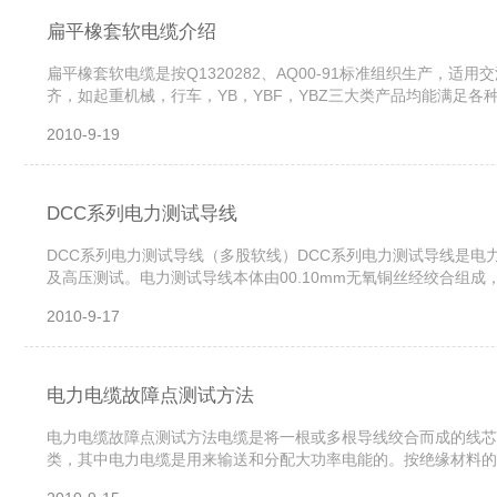
扁平橡套软电缆介绍
扁平橡套软电缆是按Q1320282、AQ00-91标准组织生产，适
齐，如起重机械，行车，YB，YBF，YBZ三大类产品均能满足
于户外接触油污场合，具有耐气候性和非延燃性YBZ阻燃性扁型橡套电
2010-9-19
DCC系列电力测试导线
DCC系列电力测试导线（多股软线）DCC系列电力测试导线是
及高压测试。电力测试导线本体由00.10mm无氧铜丝经绞合组
—85度环境下保持柔软韧性接触电阻小于1.5m常期通电，按规格需
2010-9-17
电力电缆故障点测试方法
电力电缆故障点测试方法电缆是将一根或多根导线绞合而成的线芯
类，其中电力电缆是用来输送和分配大功率电能的。按绝缘材料的
电力电缆，由于电缆在制作中，以及铺设线路、环境温度、施工原