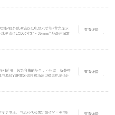
关机功能√红外线测温仪低电显示功能√背光显示
查看详情
外线测温仪LCD尺寸37﹡35mm产品颜色深灰
型结构特别适用于频繁弯曲的场合，不扭结，折叠整
查看详情
械电源线YBF非延燃性移动扁型橡套电缆适用
中作变更电压、电流和代替未定阻值的可变电阻
查看详情