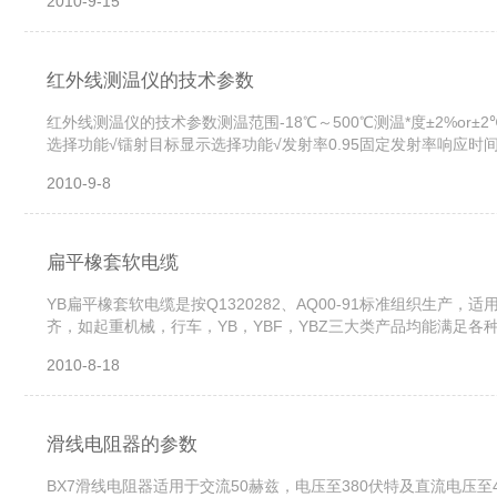
2010-9-15
红外线测温仪的技术参数
红外线测温仪的技术参数测温范围-18℃～500℃测温*度±2%o
选择功能√镭射目标显示选择功能√发射率0.95固定发射率响应时间和
+红产品净重170克产品尺寸175﹡100﹡49mm包装...
2010-9-8
扁平橡套软电缆
YB扁平橡套软电缆是按Q1320282、AQ00-91标准组织生产
齐，如起重机械，行车，YB，YBF，YBZ三大类产品均能满足
于户外接触油污场合，具有耐气候性和非延燃性YBZ阻燃性扁型橡套电
2010-8-18
滑线电阻器的参数
BX7滑线电阻器适用于交流50赫兹，电压至380伏特及直流电