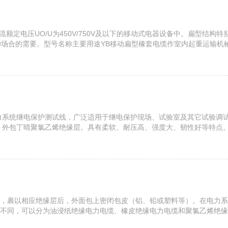
用交流额定电压UO/U为450V/750V及以下的移动式电器设备中。扁型
各种场合的需要。型号名称主要用途YB移动扁型橡套电缆作室内起重运输机
缆同YBF具有阻燃性规格导体结构电缆参考数据20℃zui小绝缘电...
电力系统继电保护测试线，广泛适用于继电保护现场、试验室及其它试验调
成，外包丁晴聚氯乙烯绝缘层。具有柔软、耐压高、强度大、韧性好等特点。其
要2.—250ADCC系列电力测试导线（套）外型美观。试验线由插头、连接
，裹以相应绝缘层后，外面包上密闭包皮（铝、铅或塑料等）。在电力系
不同，可以分为油浸纸绝缘电力电缆、橡皮绝缘电力电缆和聚氯乙烯绝缘电
则等，国家都有明文规定，在此不再赘述，本文主要对电力电缆易发生故障