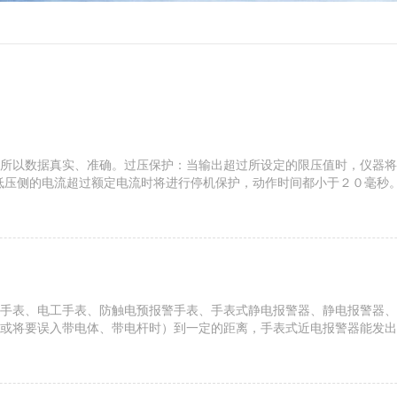
所以数据真实、准确。过压保护：当输出超过所设定的限压值时，仪器将
低压侧的电流超过额定电流时将进行停机保护，动作时间都小于２０毫秒
升效应。主要技术参数输出额定电压：参下表输出频率：0.1Hz、0.05H
手表、电工手表、防触电预报警手表、手表式静电报警器、静电报警器、
或将要误入带电体、带电杆时）到一定的距离，手表式近电报警器能发出
手表式近电报警器停止报警声响。手表式近电报警器的这一防触电预报警功