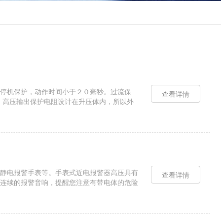
停机保护，动作时间小于２０毫秒。过流保
查看详情
。高压输出保护电阻设计在升压体内，所以外
z、0.02Hz带载...
静电报警手表等。手表式近电报警器高压具有
查看详情
连续的报警音响，提醒您注意有带电体的危险
能（又称：近电报警功能），可以防...