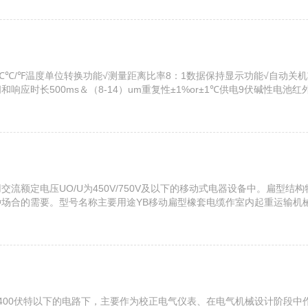
r±2℃℃/℉温度单位转换功能√测量距离比率8：1数据保持显示功能√自动
响应时长500ms＆（8-14）um重复性±1%or±1℃供电9伏碱性电池红
，适用交流额定电压UO/U为450V/750V及以下的移动式电器设备中。扁
各种场合的需要。型号名称主要用途YB移动扁型橡套电缆作室内起重运输机
缆同YBF具有阻燃性规格导体结构电缆参考数据20℃zui小绝...
压至400伏特以下的电路下，主要作为校正电气仪表、在电气机械设计阶段