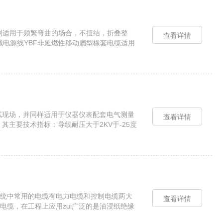
结构特别适用于频繁弯曲的场合，不扭结，折叠整
查看详情
械电源线YBF非延燃性移动扁型橡套电缆适用
试现场，并同样适用于仪器仪表配套电气测量
查看详情
主要技术指标：导线耐压大于2KV于-25度
导线、绝...
统中常用的电缆有电力电缆和控制电缆两大
查看详情
缆，在工程上应用zui广泛的是油浸纸绝缘
的可能点及如何进行测试的几种方法...