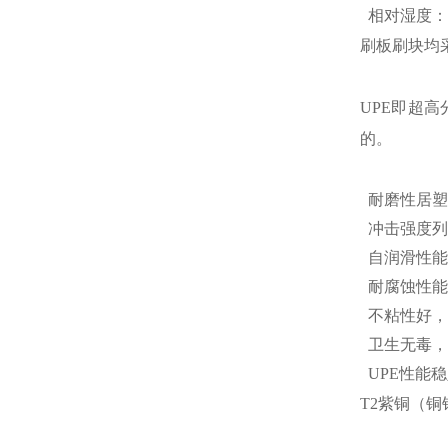
相对湿度：5
刷板刷块均采
UPE即超
的。
耐磨性居塑
冲击强度列
自润滑性能
耐腐蚀性能
不粘性好，
卫生无毒，
UPE性能
T2紫铜（