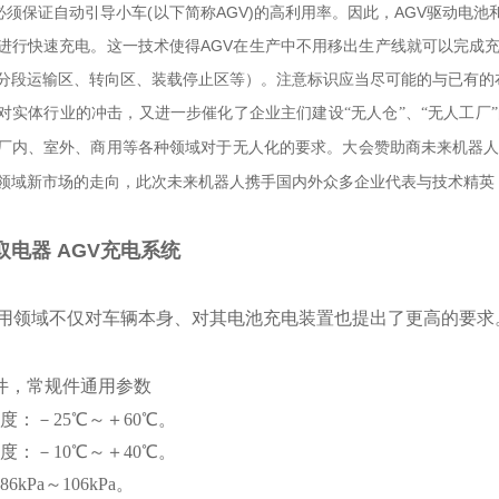
必须保证自动引导小车(以下简称AGV)的高利用率。因此，AGV驱动
进行快速充电。这一技术使得AGV在生产中不用移出生产线就可以完成充
分段运输区、转向区、装载停止区等）。注意标识应当尽可能的与已有的
疫情对实体行业的冲击，又进一步催化了企业主们建设“无人仓”、“无人工
厂内、室外、商用等各种领域对于无人化的要求。大会赞助商未来机器人
领域新市场的走向，此次未来机器人携手国内外众多企业代表与技术精英
取电器
AGV充电系统
应用领域不仅对车辆本身、对其电池充电装置也提出了更高的要求
件，常规件通用参数
：－25℃～＋60℃。
度：－10℃～＋40℃。
kPa～106kPa。