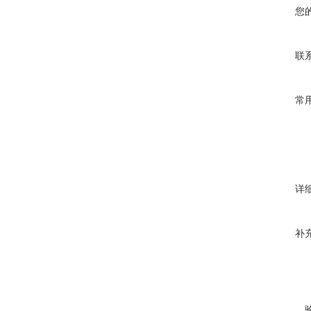
您
联
常
详
补