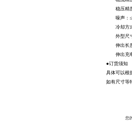
稳压精度：
噪声：≤5
冷却方式
外型尺寸:高
伸出长度:1
伸出充电头高
●订货须知
具体可以根
如有尺寸等
您