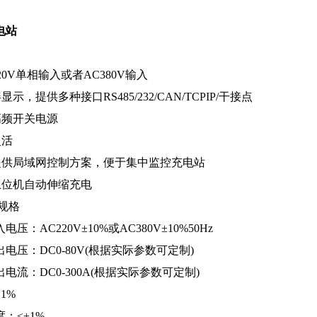
电站
V单相输入或者AC380V输入
提供多种接口RS485/232/CAN/TCPIP/干接点
频开关电源
活
局域网控制方案，便于集中监控充电站
位机自动伸缩充电
规格
AC220V±10%或AC380V±10%50Hz
：DC0-80V(根据实际参数可定制)
：DC0-300A(根据实际参数可定制)
1%
≤±1%