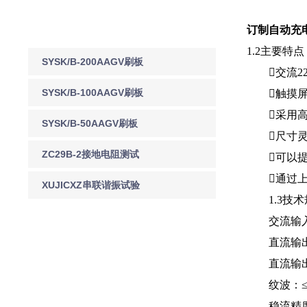
/ Related articles
订制自动充
1.2主要特点
SYSK/B-200AAGV刷板
交流220
刷块实物及图纸
SYSK/B-100AAGV刷板
触摸屏显示，
采用高
刷块实物及图纸
SYSK/B-50AAGV刷板
尺寸灵
刷块实物及图纸
ZC29B-2接地电阻测试
可以提供
通过上
仪
XUJICXZ串联谐振试验
1.3技术
成套设备 串联谐振试验
交流输入电压：
成套设备
直流输出电压
直流输出电流
纹波：≤
稳流精度：