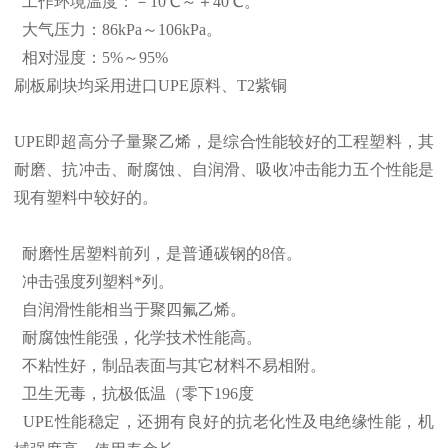
工作环境温度：－10℃～＋40℃。
大气压力：86kPa～106kPa。
相对湿度：5%～95%
刷板刷块均采用进口UPE原料、T2紫铜
UPE即超高分子量聚乙烯，是综合性能较好的工程塑料，其
耐磨、抗冲击、耐腐蚀、自润滑、吸收冲击能力五个性能是
现有塑料中较好的。
耐磨性居塑料前列，是普通碳钢的8倍。
冲击强度列塑料*列。
自润滑性能相当于聚四氟乙烯。
耐腐蚀性能强，化学技术性能高。
不粘性好，制品表面与其它材料不易相附。
卫生无毒，抗极低温（零下196度
UPE性能稳定，还拥有良好的抗老化性及电绝缘性能，机