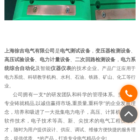
上海徐吉电气有限公司
是
电气测试设备
，
变压器检测设备
、
高压试验设备
、
电力计量设备
、
二次回路检测设备
，
电力系
统综合自动化
及智能
仪器仪表
的技术企业
。产品广泛应用于
电力系统、科研教学机构、水利、石油、铁路、矿山、化工等行
业。
公司拥有一支*的研发团队和科学的管理体系。坚持“以
专业铸就精品,以诚信赢得市场,重质量,重科学”的企业发展理
念，培养和吸进了一大批集电力电子，高压、计算机测控，
软件技术，电子技术等高、新、尖技术的电气工程
技术人
才，随时为用户提供设计、供应、调试、维修方便快捷的服务理
念，提供优质、*的产品，打造专业电气精品企业!