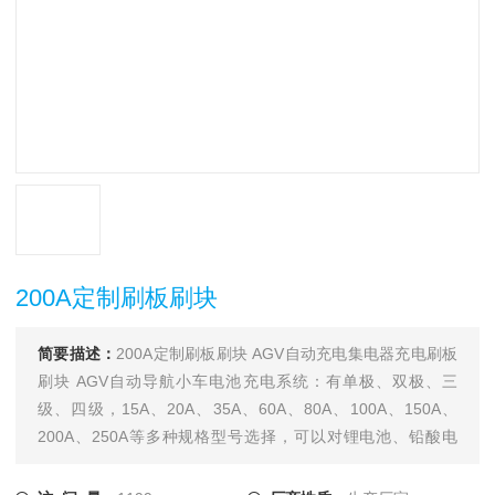
200A定制刷板刷块
简要描述：
200A定制刷板刷块 AGV自动充电集电器充电刷板
刷块 AGV自动导航小车电池充电系统：有单极、双极、三
级、四级，15A、20A、35A、60A、80A、100A、150A、
200A、250A等多种规格型号选择，可以对锂电池、铅酸电
池、镍氢电池、镍镉电池等电池充电式使用，也可以用在AGV
导航运输车在线充电系统，产品广泛应用于电力、铁路、通