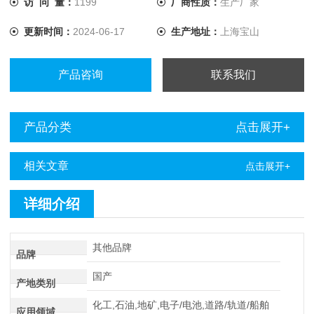
访 问 量：
1199
厂商性质：
生产厂家
信、物流自动化、国防、石化、冶金、煤矿等领域的充电系
更新时间：
2024-06-17
生产地址：
上海宝山
统。
产品咨询
联系我们
产品分类
点击展开+
相关文章
点击展开+
详细介绍
其他品牌
品牌
国产
产地类别
化工,石油,地矿,电子/电池,道路/轨道/船舶
应用领域