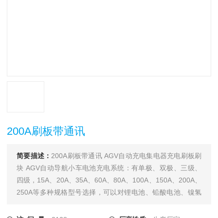
200A刷板带通讯
简要描述：
200A刷板带通讯 AGV自动充电集电器充电刷板刷
块 AGV自动导航小车电池充电系统：有单极、双极、三级、
四级，15A、20A、35A、60A、80A、100A、150A、200A、
250A等多种规格型号选择，可以对锂电池、铅酸电池、镍氢
电池、镍镉电池等电池充电式使用，也可以用在AGV导航运输
车在线充电系统，产品广泛应用于电力、铁路、通信、物流自