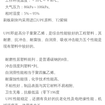
工作环境温度：－10℃～＋40℃。
大气压力：86kPa～106kPa。
相对湿度：5%～95%
刷板刷块均采用进口UPE原料、T2紫铜
UPE即超高分子量聚乙烯，是综合性能较好的工程塑料，其
耐磨、抗冲击、耐腐蚀、自润滑、吸收冲击能力五个性能是
现有塑料中较好的。
耐磨性居塑料前列，是普通碳钢的8倍。
冲击强度列塑料*列。
自润滑性能相当于聚四氟乙烯。
耐腐蚀性能强，化学技术性能高。
不粘性好，制品表面与其它材料不易相附。
卫生无毒，抗极低温（零下196度
UPE性能稳定，还拥有良好的抗老化性及电绝缘性能，机