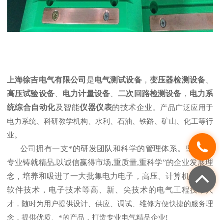
上海徐吉电气有限公司
是
电气测试设备
，
变压器检测设备
、
高压试验设备
、
电力计量设备
、
二次回路检测设备
，
电力系
统综合自动化
及智能
仪器仪表
的技术企业
。产品广泛应用于
电力系统、科研教学机构、水利、石油、铁路、矿山、化工等行
业。
公司拥有一支*的研发团队和科学的管理体系。坚持“以
专业铸就精品,以诚信赢得市场,重质量,重科学”的企业发展理
念，培养和吸进了一大批集电力电子，高压、计算机测控，
软件技术，电子技术等高、新、尖技术的电气工程
技术人
才，随时为用户提供设计、供应、调试、维修方便快捷的服务理
念，提供优质、*的产品，打造专业电气精品企业!