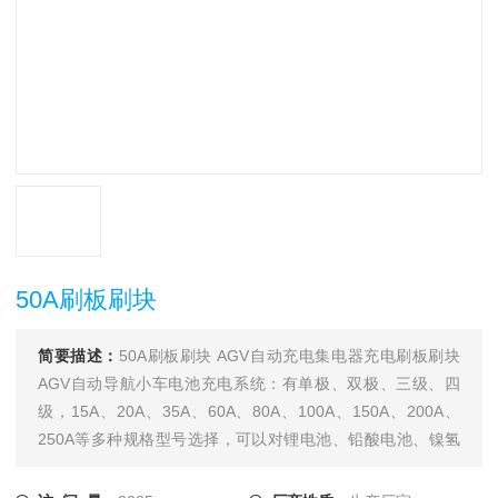
50A刷板刷块
简要描述：
50A刷板刷块 AGV自动充电集电器充电刷板刷块
AGV自动导航小车电池充电系统：有单极、双极、三级、四
级，15A、20A、35A、60A、80A、100A、150A、200A、
250A等多种规格型号选择，可以对锂电池、铅酸电池、镍氢
电池、镍镉电池等电池充电式使用，也可以用在AGV导航运输
车在线充电系统，产品广泛应用于电力、铁路、通信、物流自