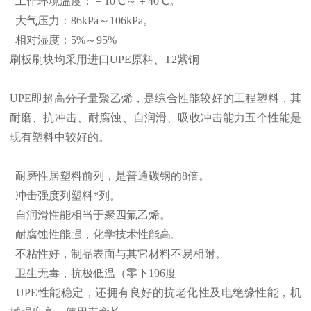
工作环境温度：－10℃～＋40℃。
大气压力：86kPa～106kPa。
相对湿度：5%～95%
刷板刷块均采用进口UPE原料、T2紫铜
UPE即超高分子量聚乙烯，是综合性能较好的工程塑料，其
耐磨、抗冲击、耐腐蚀、自润滑、吸收冲击能力五个性能是
现有塑料中较好的。
耐磨性居塑料前列，是普通碳钢的8倍。
冲击强度列塑料*列。
自润滑性能相当于聚四氟乙烯。
耐腐蚀性能强，化学技术性能高。
不粘性好，制品表面与其它材料不易相附。
卫生无毒，抗极低温（零下196度
UPE性能稳定，还拥有良好的抗老化性及电绝缘性能，机