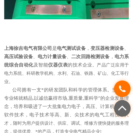
上海徐吉电气有限公司
是
电气测试设备
，
变压器检测设备
、
高压试验设备
、
电力计量设备
、
二次回路检测设备
，
电力系
统综合自动化
及智能
仪器仪表
的技术企业
。产品广泛应用于
电力系统、科研教学机构、水利、石油、铁路、矿山、化工等行
业。
公司拥有一支*的研发团队和科学的管理体系。坚持“以
专业铸就精品,以诚信赢得市场,重质量,重科学”的企业发展理
念，培养和吸进了一大批集电力电子，高压、计算机测控，
软件技术，电子技术等高、新、尖技术的电气工程
技术人
才，随时为用户提供设计、供应、调试、维修方便快捷的服务理
念，提供优质、*的产品，打造专业电气精品企业!