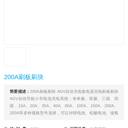
200A刷板刷块
简要描述：
200A刷板刷块 AGV自动充电集电器充电刷板刷块
AGV自动导航小车电池充电系统：有单极、双极、三级、四
级，15A、20A、35A、60A、80A、100A、150A、200A、
250A等多种规格型号选择，可以对锂电池、铅酸电池、镍氢
电池、镍镉电池等电池充电式使用，也可以用在AGV导航运输
车在线充电系统，产品广泛应用于电力、铁路、通信、物流自