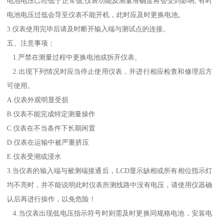
电池电压己经低于正常值,仪表功能及测量准确度将会受到影响, 有时
电池电压过低会导至仪表不能开机，此时应及时更换电池。
3.
仪表使用完毕后请及时断开输入端与测试点的连接。
五、注意事项：
1.
严禁在测量过程中更换电池或拆开仪表。
2.
出现下列情况时应当停止使用仪表，并进行相应检查和修理后方
可使用。
A.
仪表外观明显受损
B.
仪表不能完成特定测量操作
C.
仪表在不当条件下长期闲置
D.
仪表在运输中被严重挤压
E.仪表受潮或浸水
3.
当仪表的输入端与被测端接通后，
L
C
D
显示缺相或所有相位指示灯
均不亮时，并不能说明此时仪表所测线路中没有电压，请使用仪器确
认后再进行操作，以免危险！
4.
当仪表出现低电压指示符号时则需及时更换同规格电池，安装电