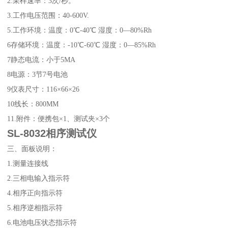
2.采样速率：3次/秒。
3.工作电压范围：40-600V.
5.工作环境：温度：0℃-40℃ 湿度：0
—
80%Rh
6存储环境：温度：-10℃-60℃ 湿度：0
—
85%Rh
7静态电流：小于5MA
8电源：3节7号电池
9仪表尺寸：116
×
66
×
26
10线长：800MM
11.附件：便携包
×
1、测试夹
×
3个
SL-8032相序测试仪
三、面板说明：
1.测量连接线
2.三相电输入指示符
4.相序正向指示符
5.相序逆相指示符
6.电池电压状态指示符