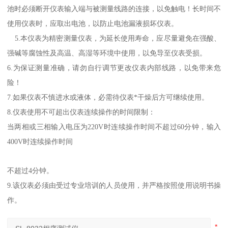
池时必须断开仪表输入端与被测量线路的连接，以免触电！长时间不
使用仪表时，应取出电池，以防止电池漏液损坏仪表。
5.
本仪表为精密测量仪表，为延长使用寿命，应尽量避免在强酸、
强碱等腐蚀性及高温、高湿等环境中使用，以免导至仪表受损。
6.
为保证测量准确，请勿自行调节更改仪表内部线路，以免带来危
险！
7.
如果仪表不慎进水或液体，必需待仪表*干燥后方可继续使用。
8.
仪表使用不可超出仪表连续操作的时间限制：
当两相或三相输入电压为
220V
时连续操作时间不超过
60
分钟，输入
400V
时连续操作时间
不超过
4
分钟。
9.
该仪表必须由受过专业培训的人员使用，并严格按照使用说明书操
作。