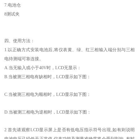
7.电池仓
8测试夹
四、使用方法：
1
.
以正确方式安装电池后,将仪表黄、绿、红三相输入端分别与三相
电待测端可靠连接。
A.当无输入或小于40V时，LCD
无显示
：
B.当被测三相电有缺相时，LCD显示如下图：
C.当被测三相电为顺相时，LCD显示如下图：
D.当被测三相电为逆相时，LCD显示如下图：
2.首先请观察LCD显示屏上是否有低电压指示符号出现,如有则说明
电池电压己经低于正常值,仪表功能及测量准确度将会受到影响, 有时