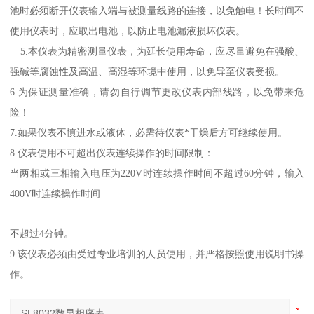
池时必须断开仪表输入端与被测量线路的连接，以免触电！长时间不
使用仪表时，应取出电池，以防止电池漏液损坏仪表。
5.
本仪表为精密测量仪表，为延长使用寿命，应尽量避免在强酸、
强碱等腐蚀性及高温、高湿等环境中使用，以免导至仪表受损。
6.
为保证测量准确，请勿自行调节更改仪表内部线路，以免带来危
险！
7.
如果仪表不慎进水或液体，必需待仪表*干燥后方可继续使用。
8.
仪表使用不可超出仪表连续操作的时间限制：
当两相或三相输入电压为
220V
时连续操作时间不超过
60
分钟，输入
400V
时连续操作时间
不超过
4
分钟。
9.
该仪表必须由受过专业培训的人员使用，并严格按照使用说明书操
作。