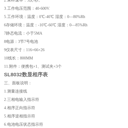
2.采样速率：3次/秒。
3.工作电压范围：40-600V.
5.工作环境：温度：0℃-40℃ 湿度：0
—
80%Rh
6存储环境：温度：-10℃-60℃ 湿度：0
—
85%Rh
7静态电流：小于5MA
8电源：3节7号电池
9仪表尺寸：116
×
66
×
26
10线长：800MM
11.附件：便携包
×
1、测试夹
×
3个
SL8032数显相序表
三、面板说明：
1.测量连接线
2.三相电输入指示符
4.相序正向指示符
5.相序逆相指示符
6.电池电压状态指示符