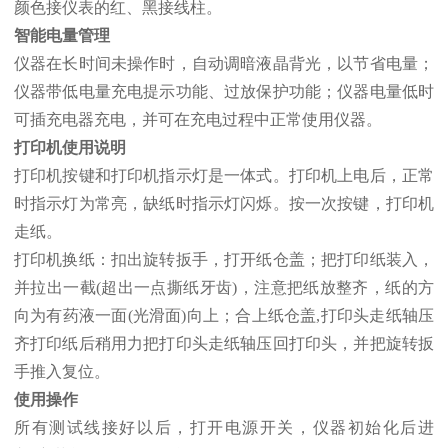
颜色接仪表的红、黑接线柱。
智能电量管理
仪器在长时间未操作时，自动调暗液晶背光，以节省电量；
仪器带低电量充电提示功能、过放保护功能；仪器电量低时
可插充电器充电，并可在充电过程中正常使用仪器。
打印机使用说明
打印机按键和打印机指示灯是一体式。打印机上电后，正常
时指示灯为常亮，缺纸时指示灯闪烁。按一次按键，打印机
走纸。
打印机换纸：扣出旋转扳手，打开纸仓盖；把打印纸装入，
并拉出一截(超出一点撕纸牙齿)，注意把纸放整齐，纸的方
向为有药液一面(光滑面)向上；合上纸仓盖,打印头走纸轴压
齐打印纸后稍用力把打印头走纸轴压回打印头，并把旋转扳
手推入复位。
使用操作
所有测试线接好以后，打开电源开关，仪器初始化后进