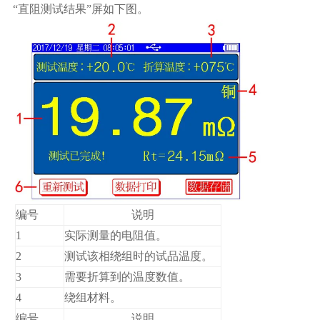
“直阻测试结果”屏如下图。
编号
说明
1
实际测量的电阻值。
2
测试该相绕组时的试品温度。
3
需要折算到的温度数值。
4
绕组材料。
编号
说明