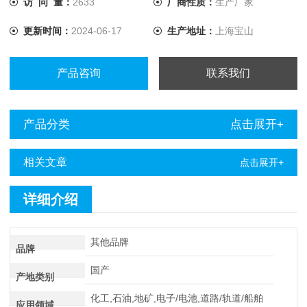
访 问 量：
2633
厂商性质：
生产厂家
电流提升至10A，解决了低值电阻测量的难题。
更新时间：
2024-06-17
生产地址：
上海宝山
产品咨询
联系我们
产品分类
点击展开+
相关文章
点击展开+
详细介绍
其他品牌
品牌
国产
产地类别
化工,石油,地矿,电子/电池,道路/轨道/船舶
应用领域