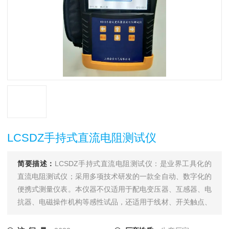
LCSDZ手持式直流电阻测试仪
简要描述：
LCSDZ手持式直流电阻测试仪：是业界工具化的
直流电阻测试仪；采用多项技术研发的一款全自动、数字化的
便携式测量仪表。本仪器不仅适用于配电变压器、互感器、电
抗器、电磁操作机构等感性试品，还适用于线材、开关触点、
继电器触点等阻性试品的测量。干式变压器、非晶合金变压
器，由于低压线圈采用铜箔绕制，电阻值极低，对此本仪器将