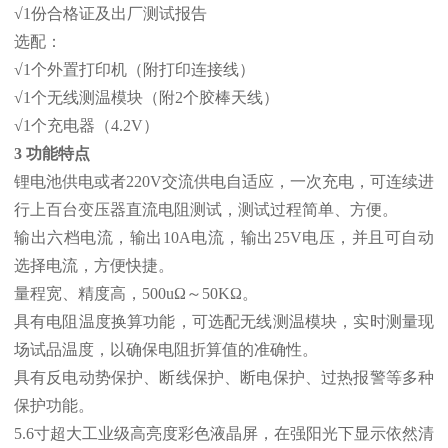
√1份合格证及出厂测试报告
选配：
√1个外置打印机（附打印连接线）
√1个无线测温模块（附2个胶棒天线）
√1个充电器（4.2V）
3 功能特点
锂电池供电或者220V交流供电自适应，一次充电，可连续进
行上百台变压器直流电阻测试，测试过程简单、方便。
输出六档电流，输出10A电流，输出25V电压，并且可自动
选择电流，方便快捷。
量程宽、精度高，500uΩ～50KΩ。
具有电阻温度换算功能，可选配无线测温模块，实时测量现
场试品温度，以确保电阻折算值的准确性。
具有反电动势保护、断线保护、断电保护、过热报警等多种
保护功能。
5.6寸超大工业级高亮度彩色液晶屏，在强阳光下显示依然清