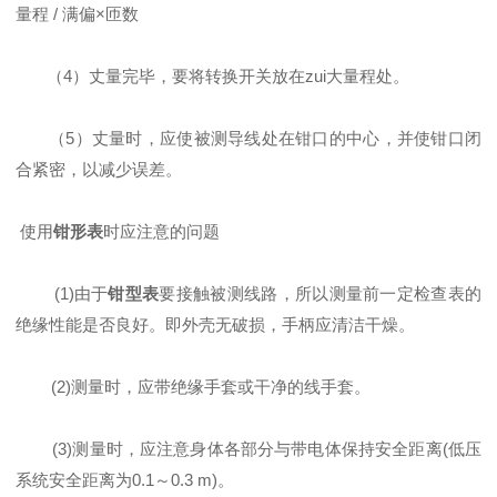
量程 / 满偏×匝数
（4）丈量完毕，要将转换开关放在zui大量程处。
（5）丈量时，应使被测导线处在钳口的中心，并使钳口闭
合紧密，以减少误差。
使用
钳形表
时应注意的问题
(1)由于
钳型表
要接触被测线路，所以测量前一定检查表的
绝缘性能是否良好。即外壳无破损，手柄应清洁干燥。
(2)测量时，应带绝缘手套或干净的线手套。
(3)测量时，应注意身体各部分与带电体保持安全距离(低压
系统安全距离为0.1～0.3 m)。