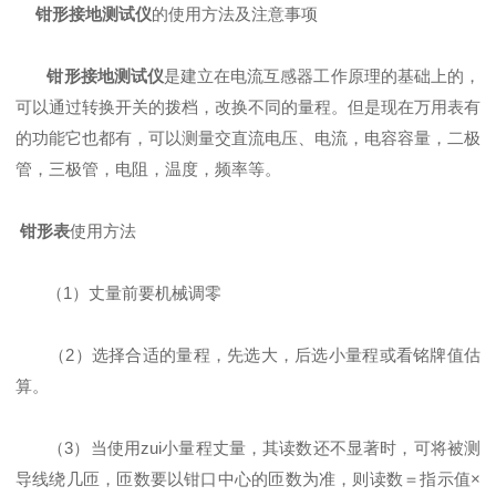
钳形接地测试仪
的使用方法及注意事项
钳形接地测试仪
是建立在电流互感器工作原理的基础上的，
可以通过转换开关的拨档，改换不同的量程。但是现在万用表有
的功能它也都有，可以测量交直流电压、电流，电容容量，二极
管，三极管，电阻，温度，频率等。
钳形表
使用方法
（1）丈量前要机械调零
（2）选择合适的量程，先选大，后选小量程或看铭牌值估
算。
（3）当使用zui小量程丈量，其读数还不显著时，可将被测
导线绕几匝，匝数要以钳口中心的匝数为准，则读数＝指示值×