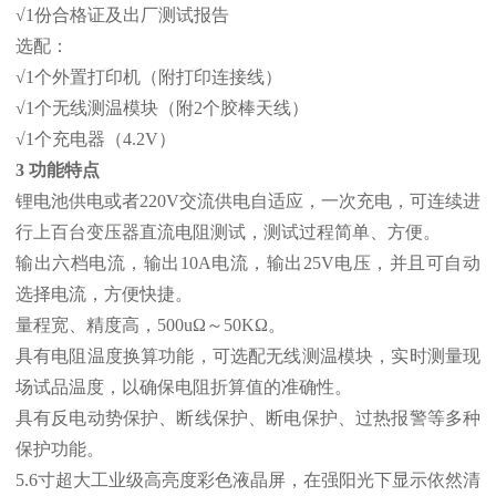
√1份合格证及出厂测试报告
选配：
√1个外置打印机（附打印连接线）
√1个无线测温模块（附2个胶棒天线）
√1个充电器（4.2V）
3 功能特点
锂电池供电或者220V交流供电自适应，一次充电，可连续进
行上百台变压器直流电阻测试，测试过程简单、方便。
输出六档电流，输出10A电流，输出25V电压，并且可自动
选择电流，方便快捷。
量程宽、精度高，500uΩ～50KΩ。
具有电阻温度换算功能，可选配无线测温模块，实时测量现
场试品温度，以确保电阻折算值的准确性。
具有反电动势保护、断线保护、断电保护、过热报警等多种
保护功能。
5.6寸超大工业级高亮度彩色液晶屏，在强阳光下显示依然清