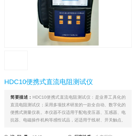
HDC10便携式直流电阻测试仪
简要描述：
HDC10便携式直流电阻测试仪：是业界工具化的
直流电阻测试仪；采用多项技术研发的一款全自动、数字化的
便携式测量仪表。本仪器不仅适用于配电变压器、互感器、电
抗器、电磁操作机构等感性试品，还适用于线材、开关触点、
继电器触点等阻性试品的测量。干式变压器、非晶合金变压
器，由于低压线圈采用铜箔绕制，电阻值极低，对此本仪器将