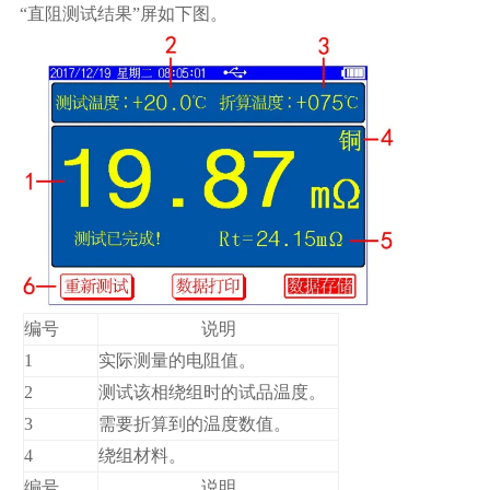
“直阻测试结果”屏如下图。
编号
说明
1
实际测量的电阻值。
2
测试该相绕组时的试品温度。
3
需要折算到的温度数值。
4
绕组材料。
编号
说明