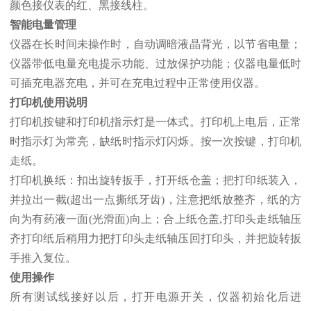
颜色接仪表的红、黑接线柱。
智能电量管理
仪器在长时间未操作时，自动调暗液晶背光，以节省电量；
仪器带低电量充电提示功能、过放保护功能；仪器电量低时
可插充电器充电，并可在充电过程中正常使用仪器。
打印机使用说明
打印机按键和打印机指示灯是一体式。打印机上电后，正常
时指示灯为常亮，缺纸时指示灯闪烁。按一次按键，打印机
走纸。
打印机换纸：扣出旋转扳手，打开纸仓盖；把打印纸装入，
并拉出一截(超出一点撕纸牙齿)，注意把纸放整齐，纸的方
向为有药液一面(光滑面)向上；合上纸仓盖,打印头走纸轴压
齐打印纸后稍用力把打印头走纸轴压回打印头，并把旋转扳
手推入复位。
使用操作
所有测试线接好以后，打开电源开关，仪器初始化后进