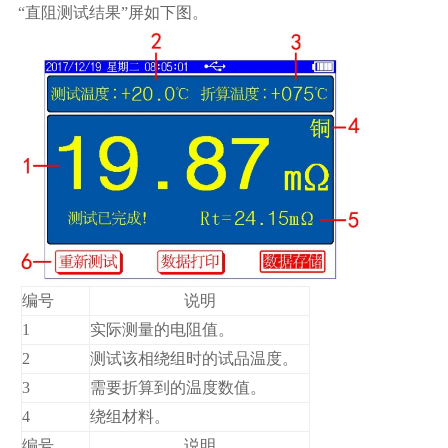
“直阻测试结果”屏如下图。
编号
说明
1
实际测量的电阻值。
2
测试该相绕组时的试品温度。
3
需要折算到的温度数值。
4
绕组材料。
编号
说明