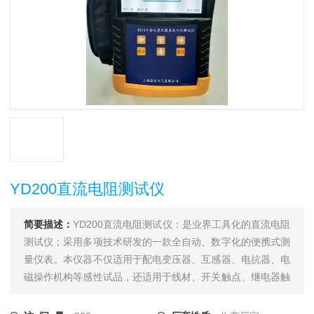
YD200直流电阻测试仪
简要描述：
YD200直流电阻测试仪：是业界工具化的直流电阻
测试仪；采用多项技术研发的一款全自动、数字化的便携式测
量仪表。本仪器不仅适用于配电变压器、互感器、电抗器、电
磁操作机构等感性试品，还适用于线材、开关触点、继电器触
点等阻性试品的测量。干式变压器、非晶合金变压器，由于低
压线圈采用铜箔绕制，电阻值极低，对此本仪器将电流提升至