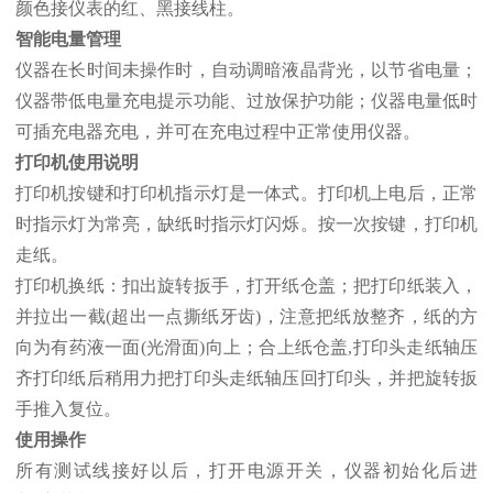
颜色接仪表的红、黑接线柱。
智能电量管理
仪器在长时间未操作时，自动调暗液晶背光，以节省电量；
仪器带低电量充电提示功能、过放保护功能；仪器电量低时
可插充电器充电，并可在充电过程中正常使用仪器。
打印机使用说明
打印机按键和打印机指示灯是一体式。打印机上电后，正常
时指示灯为常亮，缺纸时指示灯闪烁。按一次按键，打印机
走纸。
打印机换纸：扣出旋转扳手，打开纸仓盖；把打印纸装入，
并拉出一截(超出一点撕纸牙齿)，注意把纸放整齐，纸的方
向为有药液一面(光滑面)向上；合上纸仓盖,打印头走纸轴压
齐打印纸后稍用力把打印头走纸轴压回打印头，并把旋转扳
手推入复位。
使用操作
所有测试线接好以后，打开电源开关，仪器初始化后进