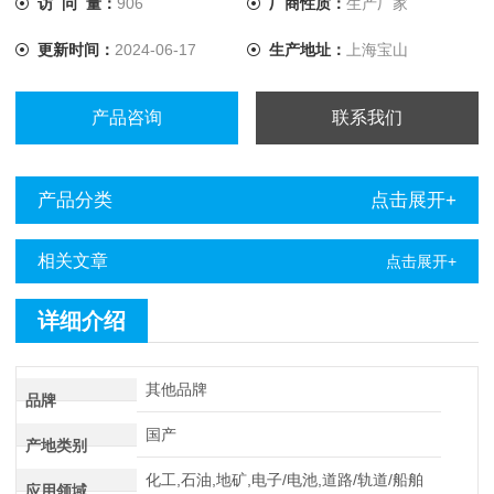
访 问 量：
906
厂商性质：
生产厂家
10A，解决了低值电阻测量的难题。
更新时间：
2024-06-17
生产地址：
上海宝山
产品咨询
联系我们
产品分类
点击展开+
相关文章
点击展开+
详细介绍
其他品牌
品牌
国产
产地类别
化工,石油,地矿,电子/电池,道路/轨道/船舶
应用领域