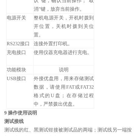
认”键，确认当前操作；“取
消”键，放弃当前操作。
电源开关
整机电源开关，开机时拨到
开位置，关机时拨到关位
置。
RS232接口
连接外置打印机。
充电接口
使用仪器充电器进行充电。
功能模块
说明
USB接口
外接优盘用，用来存储测试
数据，请使用FAT或FAT32
格式的U盘；在存储过程
中，严禁拨出优盘。
9 操作使用说明
测试接线
测试线的红、黑测试钳接被测试品的两端；测试线另一端按