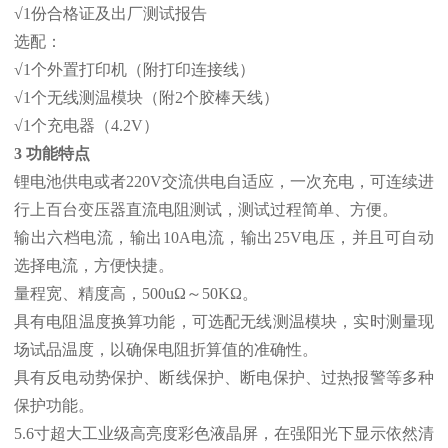
√1份合格证及出厂测试报告
选配：
√1个外置打印机（附打印连接线）
√1个无线测温模块（附2个胶棒天线）
√1个充电器（4.2V）
3 功能特点
锂电池供电或者220V交流供电自适应，一次充电，可连续进
行上百台变压器直流电阻测试，测试过程简单、方便。
输出六档电流，输出10A电流，输出25V电压，并且可自动
选择电流，方便快捷。
量程宽、精度高，500uΩ～50KΩ。
具有电阻温度换算功能，可选配无线测温模块，实时测量现
场试品温度，以确保电阻折算值的准确性。
具有反电动势保护、断线保护、断电保护、过热报警等多种
保护功能。
5.6寸超大工业级高亮度彩色液晶屏，在强阳光下显示依然清