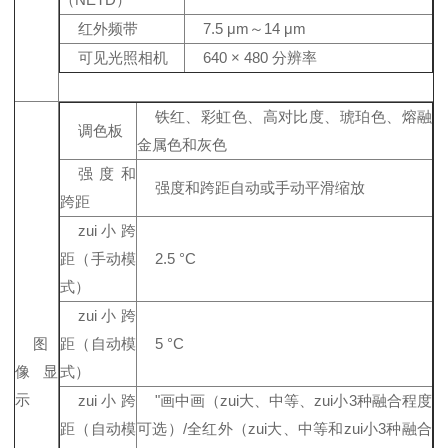
红外频带
7.5 μm～14 μm
可见光照相机
640 × 480 分辨率
铁红、彩虹色、高对比度、琥珀色、熔融
调色板
金属色和灰色
强度和
强度和跨距自动或手动平滑缩放
跨距
zui小跨
距（手动模
2.5 °C
式）
zui小跨
图
距（自动模
5 °C
像显
式）
示
zui小跨
"画中画（zui大、中等、zui小3种融合程度
距（自动模
可选）/全红外（zui大、中等和zui小3种融合