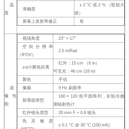
温
± 2 °C 或 2 % （取较大
准确度
度
值）
屏幕上发射率修正
有
视场角度
23° × 17°
空间分辨率
2.5 mRad
（IFOV）
红外：15 cm （6 in）
zui小聚焦距离
可见光：46 cm (18 in)
聚焦
手动
成
像频
9 Hz 刷新率
像性
160 × 120 焦平面阵列，非制冷微
探测器类型
能
测辐射热计
红外镜头类型
20 mm F = 0.8 镜头
热灵敏度
≤ 0.1 °C @ 30 °C (100 mK)
（NETD）