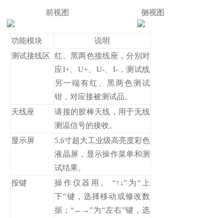
前视图 侧视图
功能模块
说明
测试接线区
红、黑两色接线座，分别对
应I+、U+、U-、I-，测试线
另一端有红、黑两色测试
钳，对应接被测试品。
天线座
请接的胶棒天线，用于无线
测温信号的接收。
显示屏
5.6寸超大工业级高亮度彩色
液晶屏，显示操作菜单和测
试结果。
按键
操作仪器用。 “↑↓”为“上
下”键，选择移动或修改数
据；“←→”为“左右”键，选