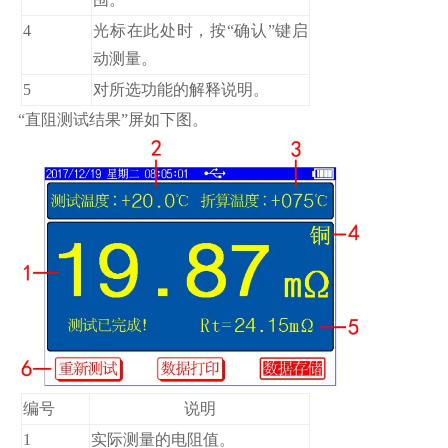
4
光标在此处时，按“确认”键启
动测量。
5
对所选功能的解释说明。
“直阻测试结果”屏如下图。
编号
说明
1
实际测量的电阻值。