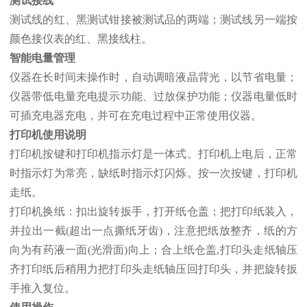
测试接线
测试线的红、黑测试钳接被测试品的两端；测试线另一端按
颜色接仪表的红、黑接线柱。
智能电量管理
仪器在长时间未操作时，自动调暗液晶背光，以节省电量；
仪器带低电量充电提示功能、过放保护功能；仪器电量低时
可插充电器充电，并可在充电过程中正常使用仪器。
打印机使用说明
打印机按键和打印机指示灯是一体式。打印机上电后，正常
时指示灯为常亮，缺纸时指示灯闪烁。按一次按键，打印机
走纸。
打印机换纸：扣出旋转扳手，打开纸仓盖；把打印纸装入，
并拉出一截(超出一点撕纸牙齿)，注意把纸放整齐，纸的方
向为有药液一面(光滑面)向上；合上纸仓盖,打印头走纸轴压
齐打印纸后稍用力把打印头走纸轴压回打印头，并把旋转扳
手推入复位。