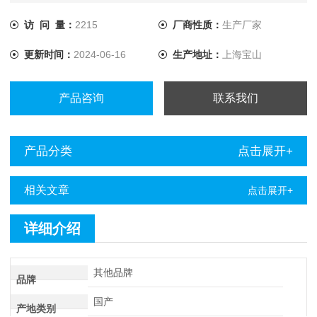
访 问 量：
2215
厂商性质：
生产厂家
更新时间：
2024-06-16
生产地址：
上海宝山
产品咨询
联系我们
产品分类
点击展开+
相关文章
点击展开+
详细介绍
其他品牌
品牌
国产
产地类别