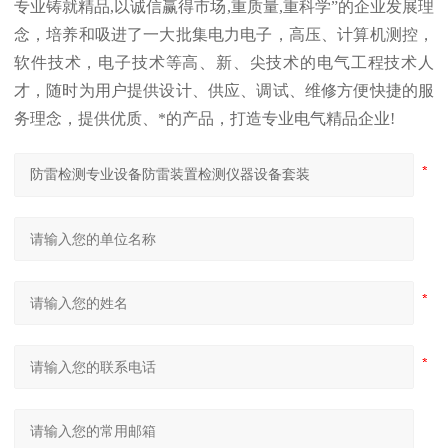
专业铸就精品,以诚信赢得市场,重质量,重科学”的企业发展理
念，培养和吸进了一大批集电力电子，高压、计算机测控，
软件技术，电子技术等高、新、尖技术的电气工程技术人
才，随时为用户提供设计、供应、调试、维修方便快捷的服
务理念，提供优质、*的产品，打造专业电气精品企业!