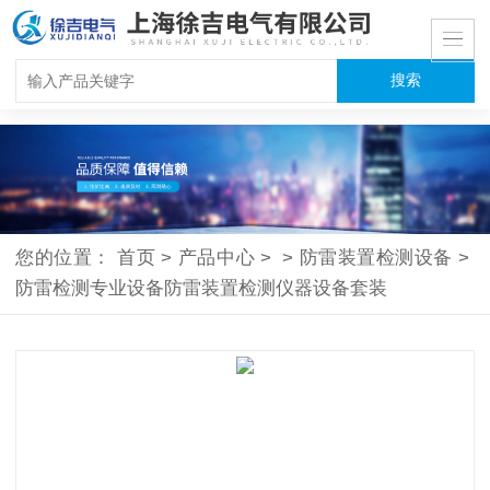
您的位置：
首页
>
产品中心
>
>
防雷装置检测设备
>
防雷检测专业设备防雷装置检测仪器设备套装