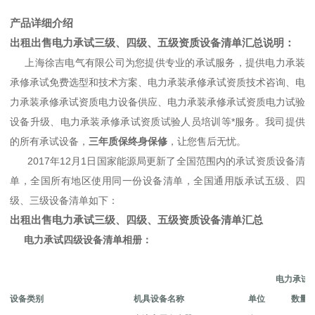
产品详细介绍
出租出售
电力承试三级、四级、五级资质设备清单汇总
说明：
上海徐吉电气有限公司为您提供专业的承试服务，提供电力承装
承修承试免费选型和技术方案、电力承装承修承试资质技术咨询、电
力承装承修承试资质电力设备供应、电力承装承修承试资质电力试验
设备升级、电力承装承修承试资质试验人员培训等*服务。我司提供
的所有承试设备，
三年质保终身保修
，让您售后无忧。
2017年12月1日国家能源局更新了全国范围内的承试资质设备清
单，全国所有地区使用同一份设备清单，全国通用版承试五级、四
级、三级设备清单如下：
出租出售
电力承试三级、四级、五级资质设备清单汇总
电力承试四级设备清单相册：
电力承试
设备类别
机具设备名称
单位
数量