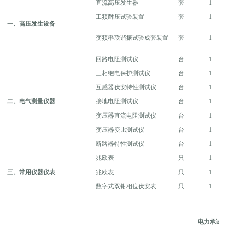
直流高压发生器
套
1
工频耐压试验装置
套
1
一、高压发生设备
变频串联谐振试验成套装置
套
1
回路电阻测试仪
台
1
三相继电保护测试仪
台
1
互感器伏安特性测试仪
台
1
二、电气测量仪器
接地电阻测试仪
台
1
变压器直流电阻测试仪
台
1
变压器变比测试仪
台
1
断路器特性测试仪
台
1
兆欧表
只
1
三、常用仪器仪表
兆欧表
只
1
数字式双钳相位伏安表
只
1
电力承试