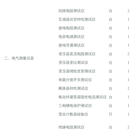
回路电阻测试仪
台
2
互感器伏安特性测试仪
台
1
接地电阻测试仪
台
1
电容电感测试仪
台
1
接地导通测试仪
台
1
变压器直流电阻测试仪
台
2
二、电气测量仪器
变压器变比测试仪
台
1
变压器绕组变形测试仪
台
1
有载分接开关测试仪
台
1
断路器特性测试仪
台
2
氧化锌避雷器阻性电流测试仪
台
1
三相继电保护测试仪
台
1
雷击计数器校验仪
只
1
绝缘电阻测试仪
台
2