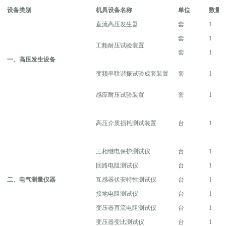
设备类别
机具设备名称
单位
数量
直流高压发生器
套
1
套
1
工频耐压试验装置
套
1
一、高压发生设备
变频串联谐振试验成套装置
套
1
感应耐压试验装置
套
1
高压介质损耗测试装置
台
1
三相继电保护测试仪
台
1
回路电阻测试仪
台
1
二、电气测量仪器
互感器伏安特性测试仪
台
1
接地电阻测试仪
台
1
变压器直流电阻测试仪
台
1
变压器变比测试仪
台
1