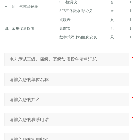
SF6检漏仪
台
1
三、油、气试验仪器
SF6气体微水测试仪
台
1
兆欧表
只
1
四、常用仪器仪表
兆欧表
只
1
数字式双钳相位伏安表
只
1