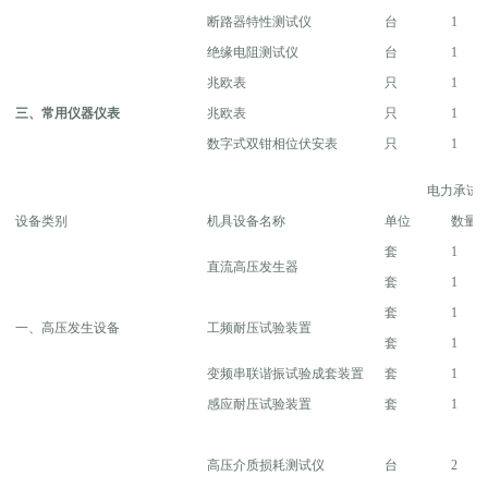
断路器特性测试仪
台
1
绝缘电阻测试仪
台
1
兆欧表
只
1
三、常用仪器仪表
兆欧表
只
1
数字式双钳相位伏安表
只
1
电力承试
设备类别
机具设备名称
单位
数量
套
1
直流高压发生器
套
1
套
1
一、高压发生设备
工频耐压试验装置
套
1
变频串联谐振试验成套装置
套
1
感应耐压试验装置
套
1
高压介质损耗测试仪
台
2